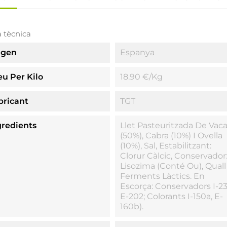
a tècnica
igen
Espanya
eu Per Kilo
18.90 €/kg
bricant
TGT
gredients
Llet Pasteuritzada De Vac
(50%), Cabra (10%) I Ovella
(10%), Sal, Estabilitzant:
Clorur Càlcic, Conservador
Lisozima (conté Ou), Quall 
Ferments Làctics. En
Escorça: Conservadors I-23
E-202; Colorants I-150a, E-
160b).