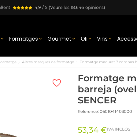
l·lent
4,9 / 5
(Veure les 18.646 opinions)
Formatges
Gourmet
Oli
Vins
Accesso





Formatge
Altres marques de formatge
Formatge madurat 7 coronas bar
Formatge ma
barreja (ovel
SENCER
Reference:
0601041403000
53,34 €
IVA INCLÒS