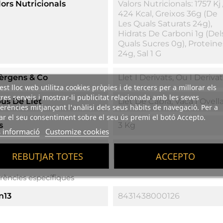
lors Nutricionals
Valors Nutricionals: 1757 Kj 
424 Kcal, Greixos 36g (de
Les Quals Saturats 24g),
Hidrats De Carboni 1g (del
Quals Sucres 0g), Proteïne
24g, Sal 1 G
·lèrgens & Co
Llet I Derivats, Ou I Deriva
st lloc web utilitza cookies pròpies i de tercers per a millorar els
res serveis i mostrar-li publicitat relacionada amb les seves
pus De Llet
Llet De Cabra, Vaca I Ovell
erències mitjançant l'anàlisi dels seus hàbits de navegació. Per a
r el seu consentiment sobre el seu ús premi el botó Accepto.
s
3 Kg
 informació
Customize cookies
esentació
Envasat Al Buit
REBUTJAR TOTES
ACCEPTO
rències específiques
n13
8431438000126