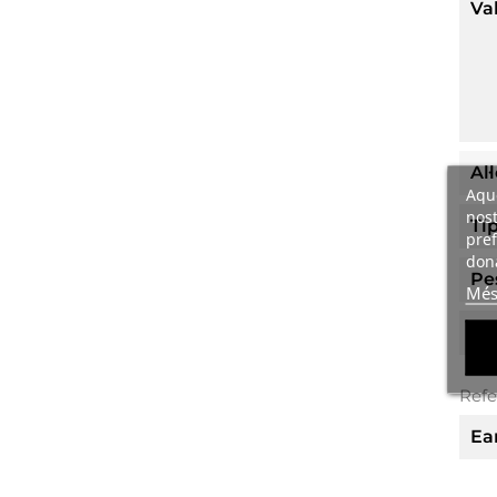
Va
Al
Aque
nost
Ti
pref
dona
Pe
Més
Pr
Refe
Ea