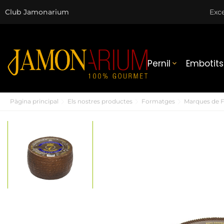
Club Jamonarium
Exce
Pernil
Embotits

Pàgina principal
Els nostres productes
Formatges
Marques de 