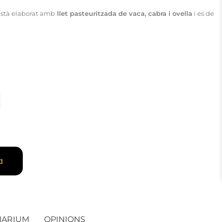
està elaborat amb
llet pasteuritzada de vaca, cabra i ovella
i es de
a
NARIUM
OPINIONS