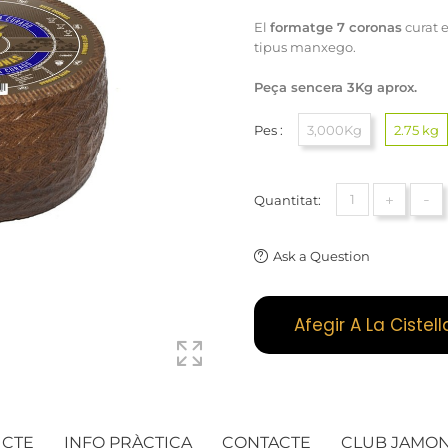
El
formatge 7 coronas
curat 
tipus manxego.
Peça sencera 3Kg aprox.
Pes :
3,000Kg
2.75 kg
+
-
Quantitat:
Ask a Question
Afegir A La Cistell
UCTE
INFO PRÀCTICA
CONTACTE
CLUB JAMO