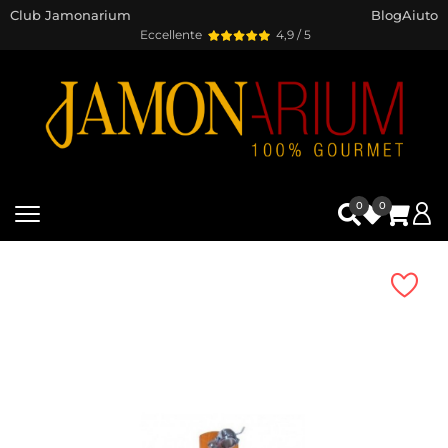
Club Jamonarium
Blog
Aiuto
Eccellente
4,9 / 5
0
0