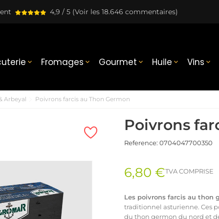
lent
4,9 / 5
(Voir les 18.646 commentaires)
uterie
Fromages
Gourmet
Huile
Vins





 Arbeyal
Poivrons farcis au Thon Germon
Poivrons fa
Reference:
0704047700350
6,80 €
TVA COMPRISE
Les poivrons farcis au thon
traditionnel asturienne. Ces 
du thon germon du nord et de