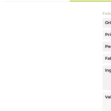
Fich
Or
Pri
Pe
Fa
In
Va