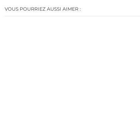
VOUS POURRIEZ AUSSI AIMER :
(11)
(7)
Haricot Asturien Arbeyal
Poivrons Farcis Au Crabe
D’Agromar