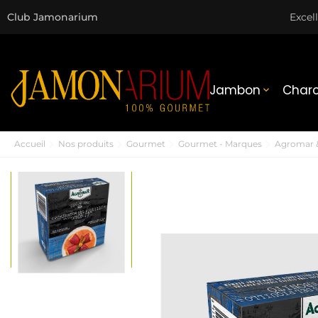
Club Jamonarium
Excel
Jambon
Charc

Accueil
Nos produits
Gourmet
Gourmet - Marques
Agromar &