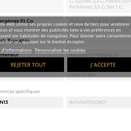
G, Sucres: 2,3 G, Fibres: 0,9 
Protéines: 3,5 G, Sel: 1 G
lergènes Et Co
Poisson, Produits Laitiers,
ite Web utilise ses propres cookies et ceux de tiers pour améliorer
Gluten
ices et vous montrer des publicités liées à vos préférences en
ysant vos habitudes de navigation. Pour donner votre consenteme
ids Égouttés
200 Gr.
utilisation, appuyez sur le bouton Accepter.
s d'informations
Personnaliser les cookies
nteneur
Récipient Métallique
REJETER TOUT
J'ACCEPTE
nservation
Conserver Dans Un Endroi
Frais Et Sec.
rences spécifiques
N13
8414947000801