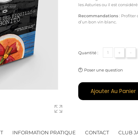
les Asturies ou il est considé
Recommandations
: Profite
d’un bon
vin blanc
.
+
-
Quantité :
Poser une question
Ajouter Au Panier
T
INFORMATION PRATIQUE
CONTACT
CLUB 