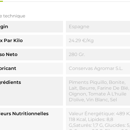
e technique
igin
Espagne
x Par Kilo
24.29 €/Kg
so Neto
280 Gr.
bricant
Conservas Agromar S.L.
grédients
Piments Piquillo, Bonite,
Lait, Beurre, Farine De Blé,
Oignon, Tomate À L'huile
D'olive, Vin Blanc, Sel
leurs Nutritionnelles
Valeur Énergétique: 489 KJ
118 Kcal, Lipides: 8,8
G,Saturés: 1,7 G, Glucides: 5