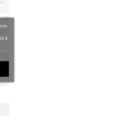
G,
 nos
nt à
t