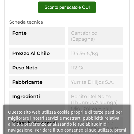
Scheda tecnica
Fonte
Cantábrico
(Espagna)
Prezzo Al Chilo
134.56 €/kg
Peso Neto
112 Gr.
Fabbricante
Yurrita E Hijos S.A.
Ingredienti
Bonito Del Norte
(Thunnus Alalunga),
Olio D'oliva E Sale
Questo sito web utilizza cookie propri e di terze parti per
migliorare i nostri servizi e mostrarti pubblicità relativa
Valori Nutrizionali
Valore Energetico
alle tue preferenze analizzando le tue abitudinidi
742Kj / 177kcal; 6,8 G
navigazione. Per dare il tuo consenso al suo utilizzo, premi