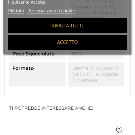
Di Grassi Saturi 4,9 G;
il pulsante Accetta.
Carboidrati 1,1 G Di
Piú info
Personalizzare i cookie
Zuccheri Inferiori A
0,3 G; 27,9 G Di
Proteine; Sale 1g
RIFIUTA TUTTI
Allergeni E Co
Contiene Pesce
ACCETTO
Peso Sgocciolato
81 Gr.
Formato
Lattina Di Alluminio
Da 112 Gr. In Scatola
Di Cartone
TI POTREBBE INTERESSARE ANCHE: