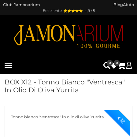
Club Jamonarium
Blog
Aiuto
Eccellente
4,9 / 5
0
0
BOX X12 - Tonno Bianco "ventresca"
In Olio Di Oliva Yurrita
Tonno bianco "ventresca" in olio di oliva Yurrita
x 12