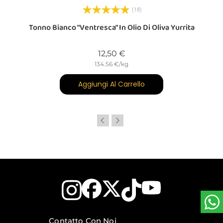
(18)
Tonno Bianco "ventresca" In Olio Di Oliva Yurrita
Prezzo
12,50 €
134.56 €/kg
Aggiungi Al Carrello
Contatto Con Noi