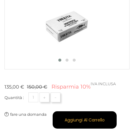
IVA INCLUSA
Risparmia 10%
135,00 €
150,00 €
+
-
Quantità :
fare una domanda
Aggiungi Al Carrello