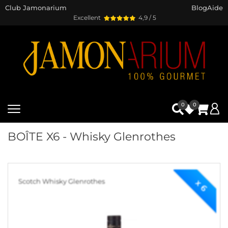
Club Jamonarium
Blog
Aide
Excellent
4,9 / 5
0
0
BOÎTE X6 - Whisky Glenrothes
Scotch Whisky Glenrothes
x 6