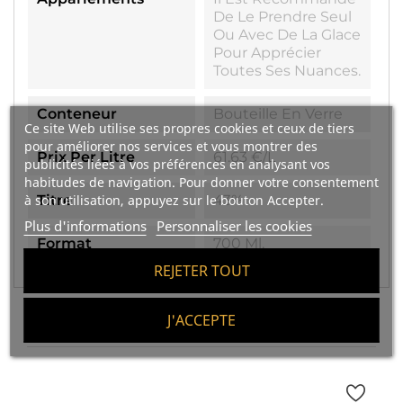
De Le Prendre Seul
Ou Avec De La Glace
Pour Apprécier
Toutes Ses Nuances.
Conteneur
Bouteille En Verre
Ce site Web utilise ses propres cookies et ceux de tiers
pour améliorer nos services et vous montrer des
Prix Per Litre
61.63 €/l
publicités liées à vos préférences en analysant vos
habitudes de navigation. Pour donner votre consentement
à son utilisation, appuyez sur le bouton Accepter.
Titre
43%
Plus d'informations
Personnaliser les cookies
Format
700 Ml.
REJETER TOUT
J'ACCEPTE
VOUS POURRIEZ AUSSI AIMER :