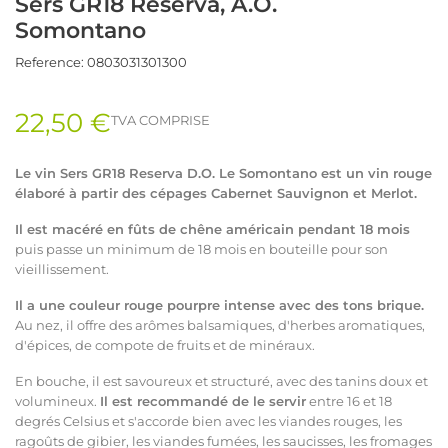
Sers GR18 Reserva, A.O.
Somontano
Reference:
0803031301300
22,50 €
TVA COMPRISE
Le vin Sers GR18 Reserva D.O. Le Somontano est un vin rouge
élaboré à partir des cépages Cabernet Sauvignon et Merlot.
Il est macéré en fûts de chêne américain pendant 18 mois
puis passe un minimum de 18 mois en bouteille pour son
vieillissement.
Il a une couleur rouge pourpre intense avec des tons brique.
Au nez, il offre des arômes balsamiques, d'herbes aromatiques,
d'épices, de compote de fruits et de minéraux.
En bouche, il est savoureux et structuré, avec des tanins doux et
volumineux.
Il est recommandé de le servir
entre 16 et 18
degrés Celsius et s'accorde bien avec les viandes rouges, les
ragoûts de gibier, les viandes fumées, les saucisses, les fromages