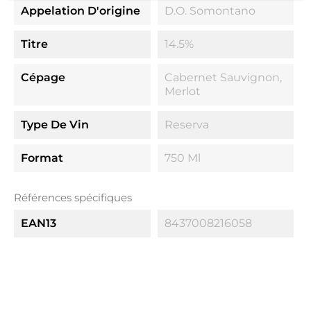
Appelation D'origine
D.O. Somontano
Titre
14.5%
Cépage
Cabernet Sauvignon,
Merlot
Type De Vin
Reserva
Format
750 Ml
Références spécifiques
EAN13
8437008216058