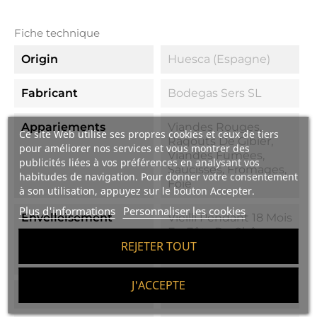
Fiche technique
Origin
Huesca (Espagne)
Fabricant
Bodegas Sers SL
Appariements
Viandes Rouges,
Ce site Web utilise ses propres cookies et ceux de tiers
Ragoûts De Gibier,
pour améliorer nos services et vous montrer des
Viandes Fumées,
publicités liées à vos préférences en analysant vos
Saucisses, Fromages,
habitudes de navigation. Pour donner votre consentement
Foie
à son utilisation, appuyez sur le bouton Accepter.
Plus d'informations
Personnaliser les cookies
Envelleisement
Vieilli Pendant 18 Mois
En Fûts De Chêne
REJETER TOUT
Américain Et 18 Mois
En Bouteille.
J'ACCEPTE
Prix Per Litre
30 €/l