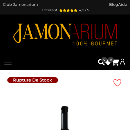
Club Jamonarium
Blog
Aide
Excellent
4,9 / 5
0
0
Rupture De Stock