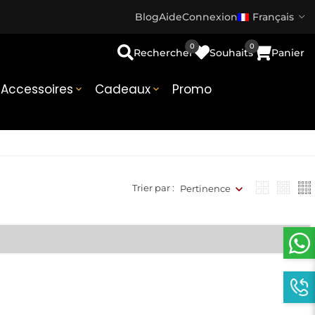
Blog
Aide
Connexion
Français
0
0
Rechercher
Souhaits
Panier
Accessoires
Cadeaux
Promo


Trier par :
Pertinence