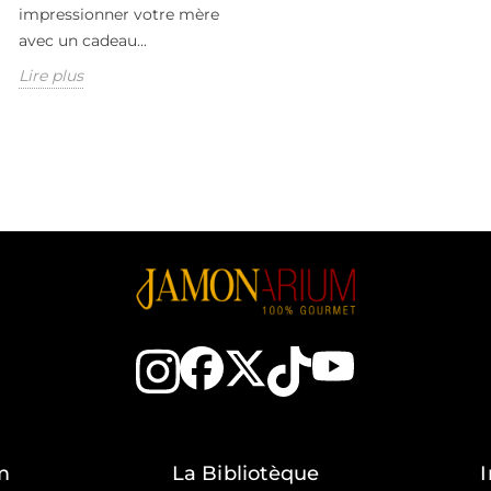
impressionner votre mère
avec un cadeau...
Lire plus
m
La Bibliotèque