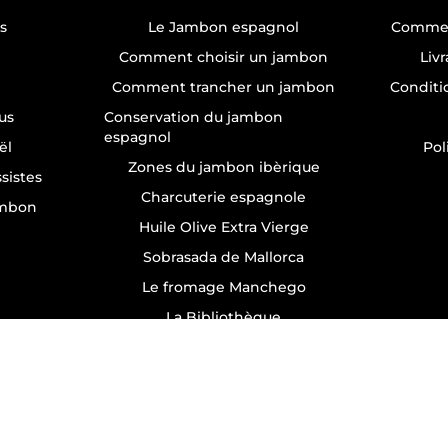
s
Le Jambon espagnol
Commen
Comment choisir un jambon
Liv
Comment trancher un jambon
Conditi
us
Conservation du jambon
espagnol
ël
Pol
Zones du jambon ibèrique
sistes
Charcuterie espagnole
ambon
Huile Olive Extra Vierge
Sobrasada de Mallorca
Le fromage Manchego
La Bibliothèque
All rights reserved © Jamonarium 1988 - 2026