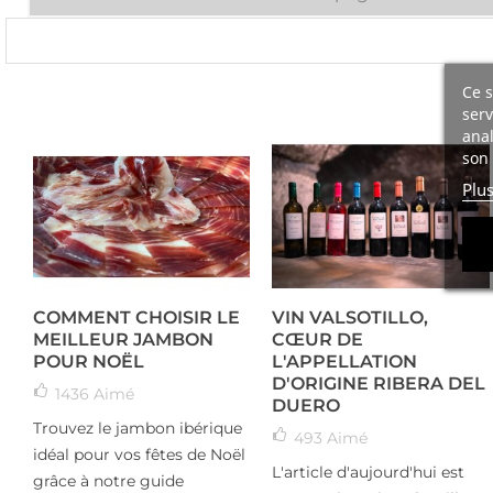
Ce s
serv
anal
son 
Plu
COMMENT CHOISIR LE
VIN VALSOTILLO,
MEILLEUR JAMBON
CŒUR DE
POUR NOËL
L'APPELLATION
D'ORIGINE RIBERA DEL
1436
Aimé
DUERO
Trouvez le jambon ibérique
493
Aimé
idéal pour vos fêtes de Noël
L'article d'aujourd'hui est
grâce à notre guide