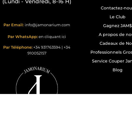
(Lundi - Vendredi, 8-16 H)
Contactez-nou
Le Club
Par Email:
info@jamonarium.com
Gagnez JAM$
A propos de no
Par WhatsApp:
en cliquant ici
Cadeaux de No
Par Téléphone:
+34 931763594
|
+34
Professionnels Gros
910052157
Service Couper J
Blog