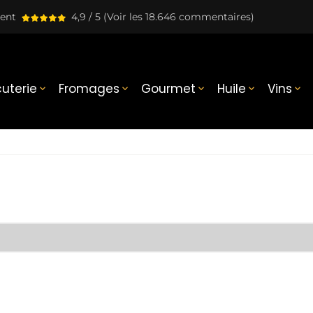
lent
4,9 / 5
(Voir les 18.646 commentaires)
uterie
Fromages
Gourmet
Huile
Vins




