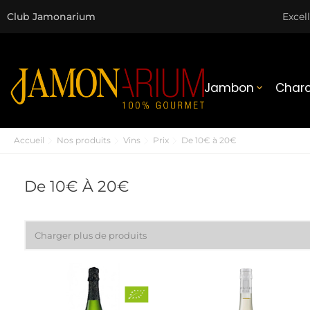
Club Jamonarium
Excel
Jambon
Charc

Accueil
Nos produits
Vins
Prix
De 10€ à 20€
De 10€ À 20€
Charger plus de produits