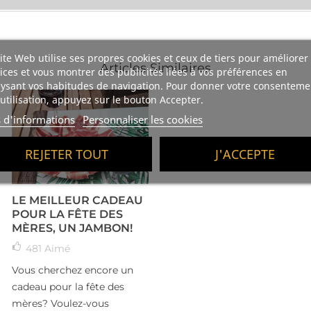
ite Web utilise ses propres cookies et ceux de tiers pour améliorer
Articles Similaires
ices et vous montrer des publicités liées à vos préférences en
ysant vos habitudes de navigation. Pour donner votre consenteme
utilisation, appuyez sur le bouton Accepter.
s d'informations
Personnaliser les cookies
REJETER TOUT
J'ACCEPTE
LE MEILLEUR CADEAU
POUR LA FÊTE DES
MÈRES, UN JAMBON!
481
Aimé
Vous cherchez encore un
cadeau pour la fête des
mères? Voulez-vous