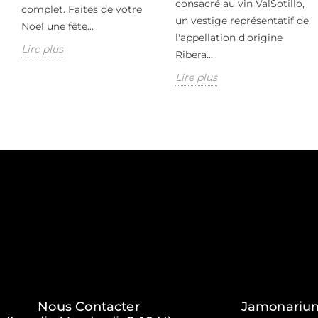
consacré au vin ValSotillo,
complet. Faites de votre
un vestige représentatif de
Noël une fête...
l'appellation d'origine
Lire plus
Ribera...
Lire plus
Nous Contacter
Jamonariu