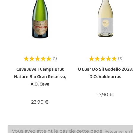
(1)
(1)
Cava Juve I Camps Brut
O Luar Do Sil Godello 2023,
Nature Bio Gran Reserva,
D.O. Valdeorras
A.O. Cava
Prix
17,90 €
Prix
23,90 €
Vous avez atteint le bas de cette page.
Retourner en 