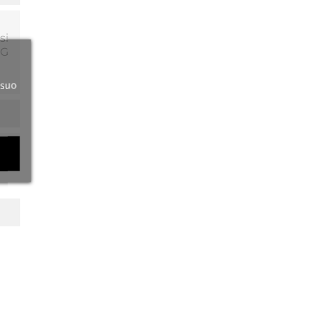
si
 G
 suo