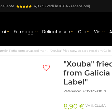
cellente
4,9 / 5
(Vedi le 18.646 recensioni)
umi
Formaggi
Delicatessen
Olio
Vini
A





amón Peña, conservas del mar
"Xouba" fried stewed sardines from Galic
"Xouba" frie
from Galici
Label"
Reference:
0705026900130
8,90 €
IVA INCLUSA