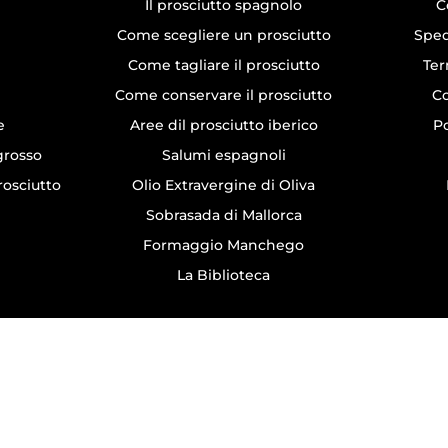
Il prosciutto spagnolo
C
Come scegliere un prosciutto
Sped
Come tagliare il prosciutto
Ter
Come conservare il prosciutto
Co
e
Aree dil prosciutto iberico
Po
ngrosso
Salumi espagnoli
rosciutto
Olio Extravergine di Oliva
Sobrasada di Mallorca
Formaggio Manchego
La Biblioteca
All rights reserved © Jamonarium 1988 - 2026