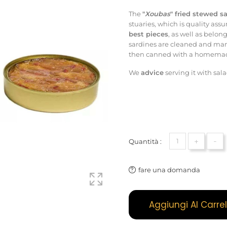
The
"
Xoubas
" fried stewed 
stuaries, which is quality ass
best pieces
, as well as belon
sardines are cleaned and manual
then canned with a homemad
We
advice
serving it with sal
+
-
Quantità :
fare una domanda
Aggiungi Al Carrel