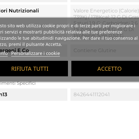
ori Nutrizionali
Valore Energetico (calorie)
739Kj / 178Kcal; 12 G Di Gras
Saturi 1,9 G; Carboidrati 2,6
to sito web utilizza cookie propri e di terze parti per migliorare i
Di Zuccheri 0,8 G; 15 G Di
ri servizi e mostrarti pubblicità relativa alle tue preferenze
Proteine; Sale 0,52 G
izzando le tue abitudinidi navigazione. Per dare il tuo consenso al
izzo, premi il pulsante Accetta.
lergeni E Co
Contiene Glutine
info
Personalizzare i cookie
so Sgocciolato
110 Gr.
RIFIUTA TUTTI
ACCETTO
rimenti Specifici
n13
8426441112041