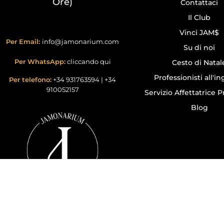
Ore)
Contattaci
Il Club
Vinci JAM$
Per Email:
info@jamonarium.com
Su di noi
Per WhatsApp:
cliccando qui
Cesto di Natal
Professionisti all'i
Per telefono:
+34 931763594
|
+34
910052157
Servizio Affettatrice P
Blog