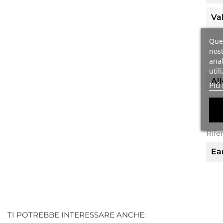
Val
Ques
nost
anal
util
Al
Piú 
Pe
Rife
Ea
TI POTREBBE INTERESSARE ANCHE: