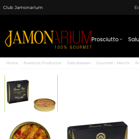
Club Jamonarium
Ec
Prosciutto
Sal

Home
Nuestros Productos
Delicatessen
Gourmet – Marchi
R