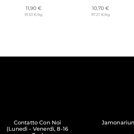
Prezzo
Prezzo
11,90 €
10,70 €
91.53 €/kg
97.27 €/kg
Contatto Con Noi
Jamonariu
(Lunedì - Venerdì, 8-16