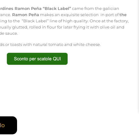
sardines Ramon Peña “Black Label”
came from the galician
urance.
Ramon Peña
makes an exquisite selection in port of
the
ging to the “Black Label” line of high quality. Once at the factory,
ly glutted, rolled in flour for later frying it with olive oil and
e sauce.
ads or toasts with natural tomato and white cheese.
lo