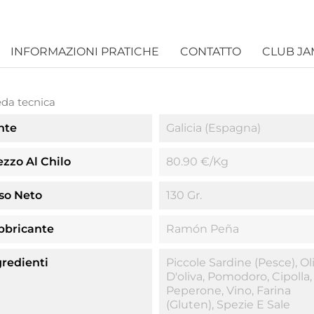
INFORMAZIONI PRATICHE
CONTATTO
CLUB J
da tecnica
nte
Galicia (Espagna)
ezzo Al Chilo
80.90 €/kg
so Neto
130 Gr.
bbricante
Ramón Peña
gredienti
Piccole Sardine (pesce), Ol
D'oliva, Pomodoro, Cipolla,
Peperone, Vino, Farina
(gluten), Spezie E Sale