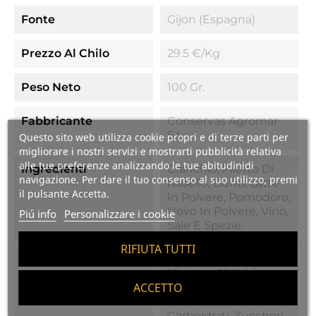
Fonte
Gijon (Espagna)
Prezzo Al Chilo
29.5 €/kg
Peso Neto
100 Gr.
Fabbricante
Conservas Agromar
S.L.
Questo sito web utilizza cookie propri e di terze parti per
migliorare i nostri servizi e mostrarti pubblicità relativa
alle tue preferenze analizzando le tue abitudinidi
Ingredienti
Granchio, Filetto Di
navigazione. Per dare il tuo consenso al suo utilizzo, premi
Nasello, Burro, Latte
il pulsante Accetta.
In Polvere, Pomodoro,
Uovo In Polvere, Vino,
Piú info
Personalizzare i cookie
Sale E Spezie.
RIFIUTA TUTTI
Valori Nutrizionali
Valore Energetico
(calorie) 806Kj /
ACCETTO
194Kcal; Grassi 15 G,
Saturi 6 G; 2 G Di
Carboidrati, Zuccheri