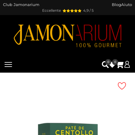
Club Jamonarium
Blog
Aiuto
Eccellente
4,9 / 5
0
0