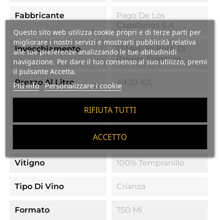
Fabbricante
Pago De Los
Capellanes S.A.
Questo sito web utilizza cookie propri e di terze parti per
migliorare i nostri servizi e mostrarti pubblicità relativa
Invecchiamento
12 Mesi In Botti Di
alle tue preferenze analizzando le tue abitudinidi
Rovere Francese
navigazione. Per dare il tuo consenso al suo utilizzo, premi
il pulsante Accetta.
Prezzo Al Litro
49.20 €/l
Piú info
Personalizzare i cookie
Denominazione Di
D.O. Ribera Del Duero
RIFIUTA TUTTI
Origine
ACCETTO
Laurea
13.5%
Vitigno
100% Tempranillo
Tipo Di Vino
Crianza
Formato
750 Ml