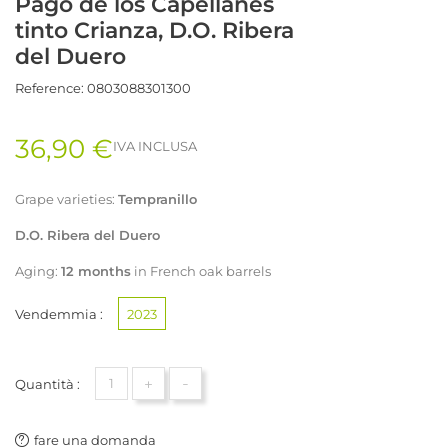
Pago de los Capellanes
tinto Crianza, D.O. Ribera
del Duero
Reference:
0803088301300
36,90 €
IVA INCLUSA
Grape varieties:
Tempranillo
D.O. Ribera del Duero
Aging:
12 months
in French oak barrels
Vendemmia :
2023
+
-
Quantità :
fare una domanda