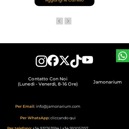
Contatto Con Noi
Jamonarium
(Lunedì - Venerdì, 8-16 Ore)
Per Email:
info@jamonarium.com
Per WhatsApp:
cliccando qui
Per telefono:
+34 931763594
|
+34 910052157