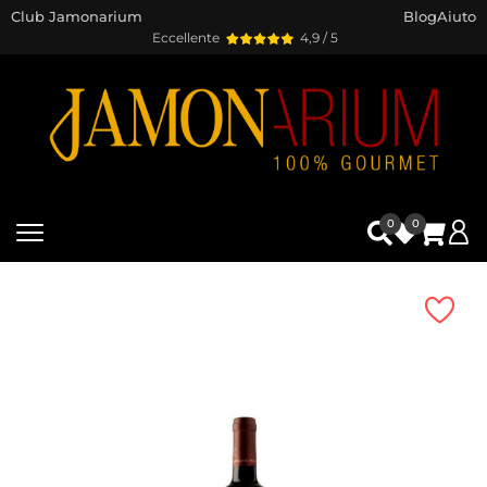
Club Jamonarium
Blog
Aiuto
Eccellente
4,9 / 5
0
0