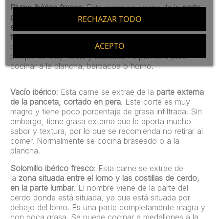
Pluma ibérica fresca
: Esta carne se extrae de la
parte
posterior de la cinta del lomo del cerdo ibérico, justo
RECHAZAR TODO
entre las dos paletillas
. Se le da este nombre por la
forma que tiene, que nos puede recordar a la de una
ACEPTO
pluma. Es una de las partes más exquisitas del cerdo
porque es muy tierna y sabrosa. Es perfecta para
cocinar a la plancha, barbacoa o horno.
Vacío ibérico
: Esta carne se extrae de la
parte externa
de la panceta, cortado en pera
. Este corte es muy
magro y tiene poco porcentaje de grasa infiltrada. Sin
embargo, tiene grasa externa que le aporta mucho
sabor y textura, por lo que se recomienda no retirar al
comer. Normalmente se cocina braseado o a la
plancha.
Solomillo ibérico fresco
: Esta carne se extrae de
la
zona situada entre el lomo y las costillas de cerdo,
en la parte lumbar
. El nombre viene de la parte del
cerdo donde está situada, ya que está situada por
debajo del lomo. Es una parte completamente magra y
con poca grasa. Se puede cocinar a medallones a la