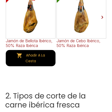

Jamón de Bellota Ibérico,
Jamón de Cebo Ibérico,
Ja
50% Raza Ibérica
50% Raza Ibérica
Se
(e

Añadir A La
Cesta
2. Tipos de corte de la
carne ibérica fresca