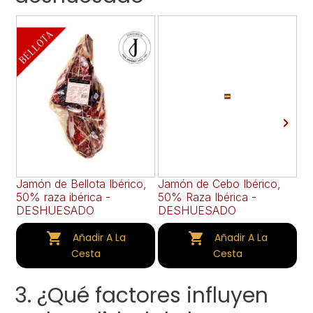

Jamón de Bellota Ibérico,
Jamón de Cebo Ibérico,
Ja
50% raza ibérica -
50% Raza Ibérica -
Se
DESHUESADO
DESHUESADO
D


Añadir A La
Añadir A La
Cesta
Cesta
3. ¿Qué factores influyen