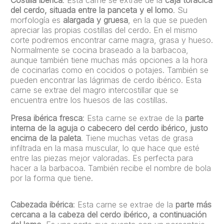
Costilla ibérica
: Esta carne se extrae de la
caja torácica
del cerdo, situada entre la panceta y el lomo
. Su
morfología es
alargada y gruesa
, en la que se pueden
apreciar las propias costillas del cerdo. En el mismo
corte podremos encontrar carne magra, grasa y hueso.
Normalmente se cocina braseado a la barbacoa,
aunque también tiene muchas más opciones a la hora
de cocinarlas como en cocidos o potajes. También se
pueden encontrar las lágrimas de cerdo ibérico. Esta
carne se extrae del magro intercostillar que se
encuentra entre los huesos de las costillas.
Presa ibérica fresca
: Esta carne se extrae de la
parte
interna de la aguja o cabecero del cerdo ibérico, justo
encima de la paleta
. Tiene muchas vetas de grasa
infiltrada en la masa muscular, lo que hace que esté
entre las piezas mejor valoradas. Es perfecta para
hacer a la barbacoa. También recibe el nombre de bola
por la forma que tiene.
Cabezada ibérica
: Esta carne se extrae de la
parte más
cercana a la cabeza del cerdo ibérico, a continuación