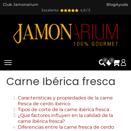
Club Jamonarium
Blog
Ayuda
Excelente
4,9 / 5
0
0
Carne Ibérica fresca
Características y propiedades de la carne
fresca de cerdo ibérico
Tipos de corte de la carne ibérica fresca
¿Qué factores influyen en la calidad de la
carne ibérica fresca?
Diferencias entre la carne fresca de cerdo