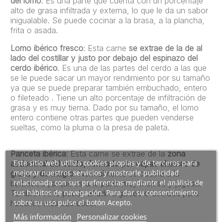
del lomo
. Es una parte que cuenta con un porcentaje
alto de grasa infiltrada y externa, lo que le da un sabor
inigualable. Se puede cocinar a la brasa, a la plancha,
frita o asada.
Lomo ibérico fresco
: Esta carne
se extrae de la de al
lado del costillar y justo por debajo del espinazo del
cerdo ibérico
. Es una de las partes del cerdo a las que
se le puede sacar un mayor rendimiento por su tamaño
ya que se puede preparar también embuchado, entero
o fileteado . Tiene un alto porcentaje de infiltración de
grasa y es muy tierna. Dado por su tamaño, el lomo
entero contiene otras partes que pueden venderse
sueltas, como la pluma o la presa de paleta.
Panceta ibérica
: Esta carne se extrae de la
zona
Este sitio web utiliza cookies propias y de terceros para
abdominal del cerdo, formado por capas alternas de
mejorar nuestros servicios y mostrarle publicidad
grasa y de magro
. Normalmente se cocina a la
relacionada con sus preferencias mediante el análisis de
barbacoa ya que es una parte muy melosa y jugosa.
sus hábitos de navegación. Para dar su consentimiento
También se le puede añadir a guisos o cocidos para
sobre su uso pulse el botón Acepto.
hacerlos más sabrosos.
Más información
Personalizar cookies