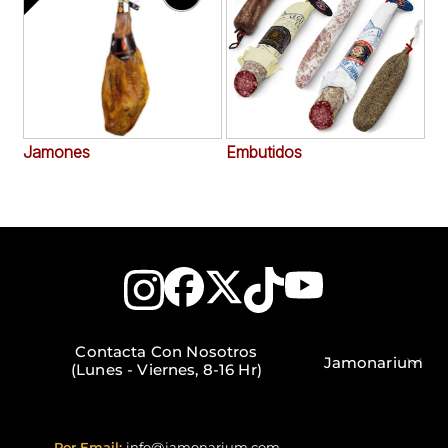


Jamones
Embutidos
Ac
Contacta Con Nosotros
Jamonarium
(Lunes - Viernes, 8-16 Hr)
Por Email:
info@jamonarium.com