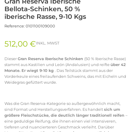
Gran Reserva Iberische
Bellota-Schinken, 50 %
iberische Rasse, 9-10 Kgs
Reference:
0101100109000
512,00 €
INKL. MWST
Dieser
Gran Reserva Iberische Schinken
(50 % Iberische Rasse)
stammt aus Kastilien und León (Andalusien) und reifte
über 42
Monate. Er wiegt 9-10 kg
. Das Teilstück stammt aus der
Vorderkeule eines freilaufenden Schweins, das mit Eicheln und
Weidegras gefüttert wurde.
Was die Gran Reserva-Kategorie so außergewöhnlich macht,
sind Format und Herstellungsverfahren. Es handelt
sich um
größere Fleischstücke, die deutlich länger traditionell reifen
–
eine geduldige Reifung, die ihnen einen viel intensiveren,
tieferen und nuancierteren Geschmack verleiht. Darüber