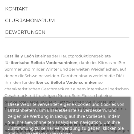
KONTAKT
CLUB JAMONARIUM
BEWERTUNGEN
Castilla y León
ist eines der Hauptproduktionsgebiete
für
iberische Bellota Vorderschinken
, dank des Klimas heißer
Sommer und milder Winter und der weiten Weideflächen, auf
denen dieSchweine weiden. Darüber hinaus verleiht die Diät
ihm den für die
Iberico Bellota Vorderschinken
so
charakteristischen Geschmack mit einem intensiven iberischen
Geschmack mit fruchtigen Noten. Sein Fleisch hat eine
dunkelrote Farbe und sein Fett zwischen Weiß, Rosa und
Diese Website verwendet eigene Cookies und Cookies von
Transparent hat eine cremige Textur und ein intensives Aroma.
Drittanbietern, um unsereDienste zu verbessern. Und
zeigen Sie Werbung in Bezug auf Ihre Vorlieben, indem
Sie Ihre Gewohnheiten analysieren navigation. Um Ihre
Andalusien
, mit seinem
mediterranen Klima und seiner
Zustimmung zu seiner Verwendung zu geben, klicken Sie
privilegierten geografischen Lage
, schafft ideale Bedingungen