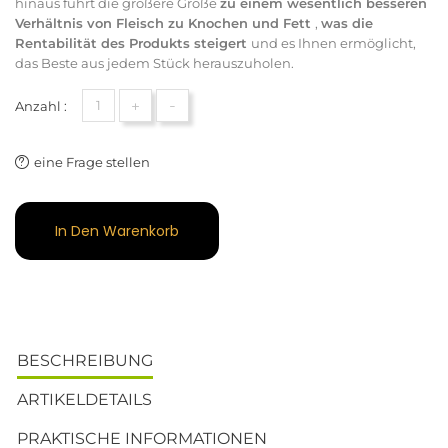
hinaus führt die größere Größe
zu einem wesentlich besseren
Verhältnis von Fleisch zu Knochen und Fett
,
was die
Rentabilität des Produkts steigert
und es Ihnen ermöglicht,
das Beste aus jedem Stück herauszuholen.
+
-
Anzahl :
eine Frage stellen
In Den Warenkorb
BESCHREIBUNG
ARTIKELDETAILS
PRAKTISCHE INFORMATIONEN