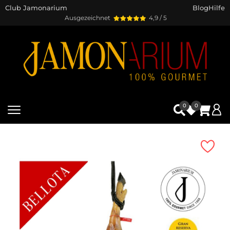
Club Jamonarium
Blog
Hilfe
Ausgezeichnet
4,9 / 5
0
0