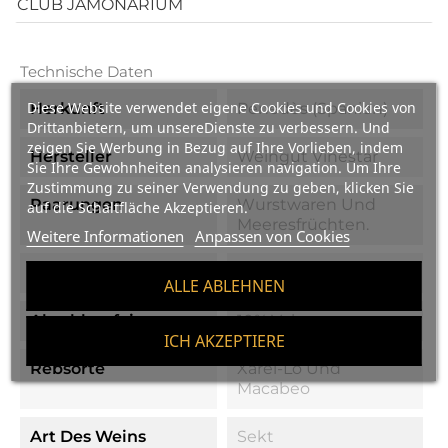
CLUB JAMONARIUM
Technische Daten
Diese Website verwendet eigene Cookies und Cookies von
Herkunft
Penedès (Spanien)
Drittanbietern, um unsereDienste zu verbessern. Und
zeigen Sie Werbung in Bezug auf Ihre Vorlieben, indem
Hersteller
Weingut Vinestar
Sie Ihre Gewohnheiten analysieren navigation. Um Ihre
Zustimmung zu seiner Verwendung zu geben, klicken Sie
Paarungen
Wurstwaren Und
auf die Schaltfläche Akzeptieren.
Meeresfrüchten.
Weitere Informationen
Anpassen von Cookies
Preis Pro Liter
22,53 €/l
ALLE ABLEHNEN
Abschlussfeier
10% Vol.
ICH AKZEPTIERE
Rebsorte
Xarel-Lo Und
Macabeo
Art Des Weins
Sekt