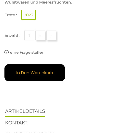
Wurstwaren
und
Meeresfrüchten
.
Ernte :
2023
+
-
Anzahl :
eine Frage stellen
In Den Warenkorb
ARTIKELDETAILS
KONTAKT