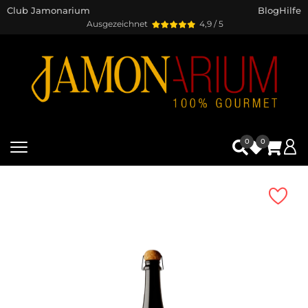
Club Jamonarium
Blog
Hilfe
Ausgezeichnet
4,9 / 5
0
0