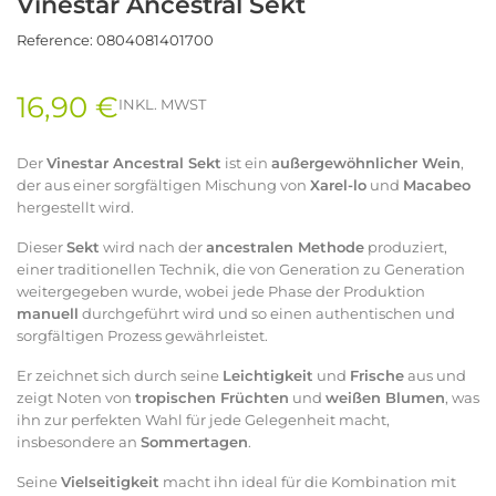
Vinestar Ancestral Sekt
Reference:
0804081401700
16,90 €
INKL. MWST
Der
Vinestar Ancestral Sekt
ist ein
außergewöhnlicher Wein
,
der aus einer sorgfältigen Mischung von
Xarel-lo
und
Macabeo
hergestellt wird.
Dieser
Sekt
wird nach der
ancestralen Methode
produziert,
einer traditionellen Technik, die von Generation zu Generation
weitergegeben wurde, wobei jede Phase der Produktion
manuell
durchgeführt wird und so einen authentischen und
sorgfältigen Prozess gewährleistet.
Er zeichnet sich durch seine
Leichtigkeit
und
Frische
aus und
zeigt Noten von
tropischen Früchten
und
weißen Blumen
, was
ihn zur perfekten Wahl für jede Gelegenheit macht,
insbesondere an
Sommertagen
.
Seine
Vielseitigkeit
macht ihn ideal für die Kombination mit