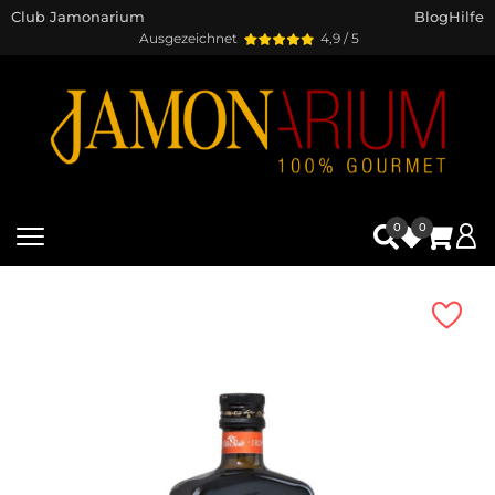
Club Jamonarium
Blog
Hilfe
Ausgezeichnet
4,9 / 5
0
0