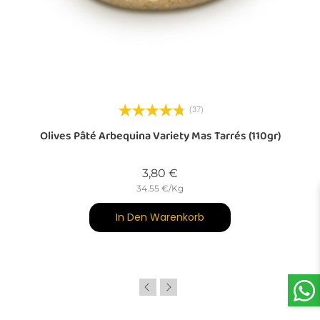
(37)
l
Olives Pâté Arbequina Variety Mas Tarrés (110gr)
Preis
3,80 €
34.55 €/Kg
In Den Warenkorb