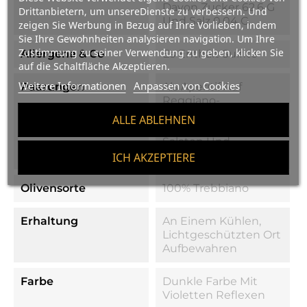
Davon Zucker 62,6 G
Drittanbietern, um unsereDienste zu verbessern. Und
Und Salz 0,04 G.
zeigen Sie Werbung in Bezug auf Ihre Vorlieben, indem
Sie Ihre Gewohnheiten analysieren navigation. Um Ihre
Zustimmung zu seiner Verwendung zu geben, klicken Sie
Allergene & Co
Es Enthält Sulfite
auf die Schaltfläche Akzeptieren.
Weitere Informationen
Anpassen von Cookies
Paarungen
Als Aperitif Auf
Reggiano-
Käseflocken, Rohem
ALLE ABLEHNEN
Fleisch, Carpaccios,
Salaten Und
Geräuchertem Käse.
ICH AKZEPTIERE
Olivensorte
100% Trebbiano
Erhaltung
An Einem Kühlen,
Lichtgeschützten Ort
Aufbewahren
Farbe
Dunkle Farbe Mit
Violetten Reflexen