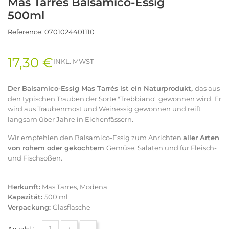
Mas Tarrés Balsamico-Essig
500ml
Reference:
0701024401110
17,30 €
INKL. MWST
Der Balsamico-Essig Mas Tarrés ist ein Naturprodukt,
das aus
den typischen Trauben der Sorte "Trebbiano" gewonnen wird. Er
wird aus Traubenmost und Weinessig gewonnen und reift
langsam über Jahre in Eichenfässern.
Wir empfehlen den Balsamico-Essig zum Anrichten
aller Arten
von rohem oder gekochtem
Gemüse, Salaten und für Fleisch-
und Fischsoßen.
Herkunft:
Mas Tarres, Modena
Kapazität:
500 ml
Verpackung:
Glasflasche
+
-
Anzahl :