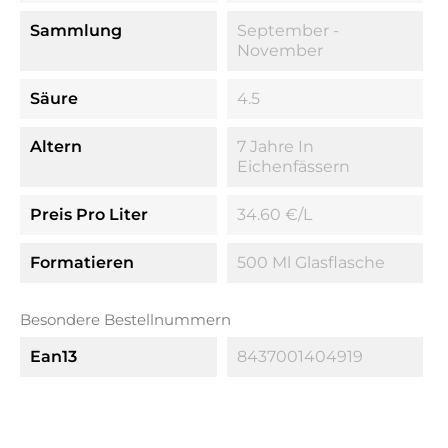
Sammlung
September -
November
Säure
4.5
Altern
7 Jahre In
Eichenfässern
Preis Pro Liter
34.60 €/l
Formatieren
500 Ml Glasflasche
Besondere Bestellnummern
Ean13
8437001404919