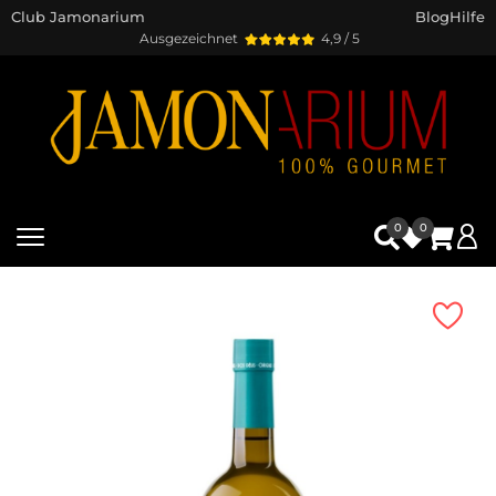
Club Jamonarium
Blog
Hilfe
Ausgezeichnet
4,9 / 5
0
0