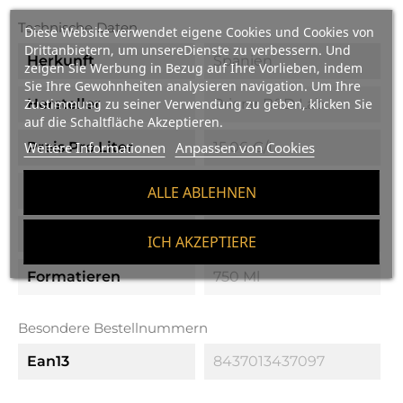
Technische Daten
Diese Website verwendet eigene Cookies und Cookies von
Drittanbietern, um unsereDienste zu verbessern. Und
Herkunft
Spanien
zeigen Sie Werbung in Bezug auf Ihre Vorlieben, indem
Sie Ihre Gewohnheiten analysieren navigation. Um Ihre
Hersteller
Priorar B&D Lab
Zustimmung zu seiner Verwendung zu geben, klicken Sie
auf die Schaltfläche Akzeptieren.
Preis Pro Liter
15.06 €/l
Weitere Informationen
Anpassen von Cookies
Abschlussfeier
15º
ALLE ABLEHNEN
Rebsorte
Macabeo, Mistela
ICH AKZEPTIERE
Formatieren
750 Ml
Besondere Bestellnummern
Ean13
8437013437097