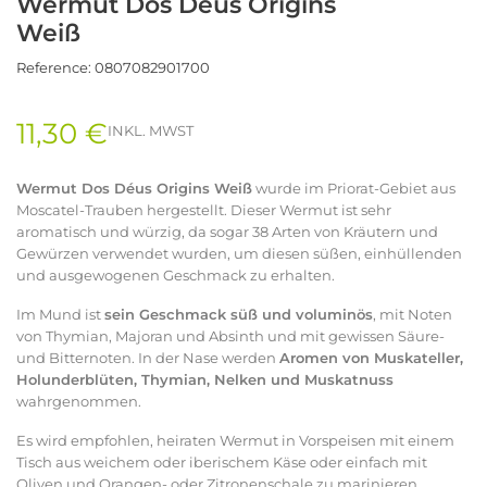
Wermut Dos Déus Origins
Weiß
Reference:
0807082901700
11,30 €
INKL. MWST
Wermut Dos Déus Origins Weiß
wurde im Priorat-Gebiet aus
Moscatel-Trauben hergestellt. Dieser Wermut ist sehr
aromatisch und würzig, da sogar 38 Arten von Kräutern und
Gewürzen verwendet wurden, um diesen süßen, einhüllenden
und ausgewogenen Geschmack zu erhalten.
Im Mund ist
sein Geschmack süß und voluminös
, mit Noten
von Thymian, Majoran und Absinth und mit gewissen Säure-
und Bitternoten. In der Nase werden
Aromen von Muskateller,
Holunderblüten, Thymian, Nelken und Muskatnuss
wahrgenommen.
Es wird empfohlen, heiraten Wermut in Vorspeisen mit einem
Tisch aus weichem oder iberischem Käse oder einfach mit
Oliven und Orangen- oder Zitronenschale zu marinieren.