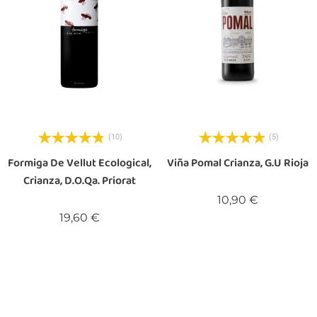
(10)
(5)
Formiga De Vellut Ecological,
Viña Pomal Crianza, G.U Rioja
Crianza, D.O.Qa. Priorat
Preis
10,90 €
Preis
19,60 €