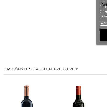
um 
Ar
Ihre
Ihre
Fo
Scha
Wei
Bes
Ea
DAS KÖNNTE SIE AUCH INTERESSIEREN: