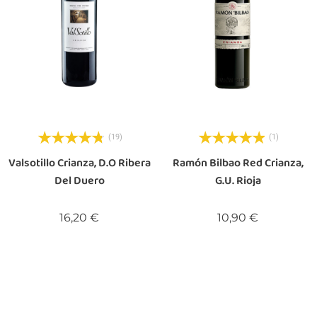
(19)
(1)
Valsotillo Crianza, D.O Ribera
Ramón Bilbao Red Crianza,
Del Duero
G.U. Rioja
Preis
Preis
16,20 €
10,90 €