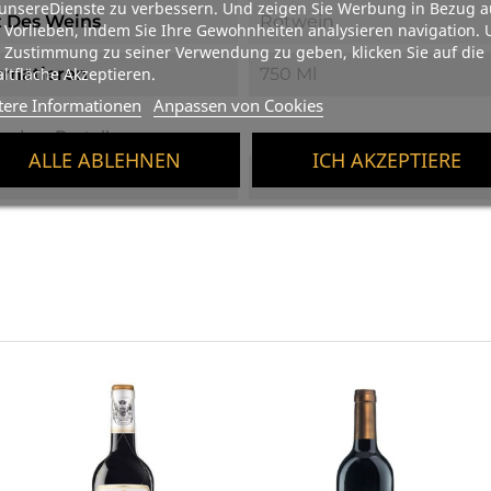
unsereDienste zu verbessern. Und zeigen Sie Werbung in Bezug a
t Des Weins
Rotwein
 Vorlieben, indem Sie Ihre Gewohnheiten analysieren navigation.
 Zustimmung zu seiner Verwendung zu geben, klicken Sie auf die
rmatieren
750 Ml
ltfläche Akzeptieren.
tere Informationen
Anpassen von Cookies
ondere Bestellnummern
ALLE ABLEHNEN
ICH AKZEPTIERE
n13
8437006255035