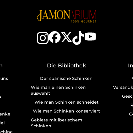
m
Die Bibliothek
I
 uns
Der spanische Schinken
Wie man einen Schinken
Versandk
auswählt
$
Gesc
Wie man Schinken schneidet
R
Wie man Schinken konserviert
enke
C
Gebiete mit iberischem
del
Schinken
schine