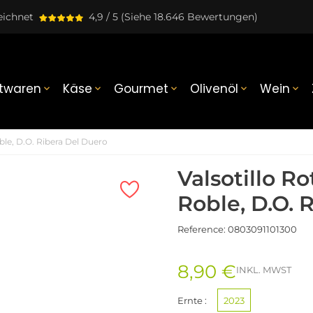
eichnet
4,9 / 5
(Siehe 18.646 Bewertungen)
twaren
Käse
Gourmet
Olivenöl
Wein





ble, D.O. Ribera Del Duero
Valsotillo R
Roble, D.O. 
Reference:
0803091101300
8,90 €
INKL. MWST
Ernte :
2023