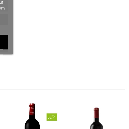
uf
 Um