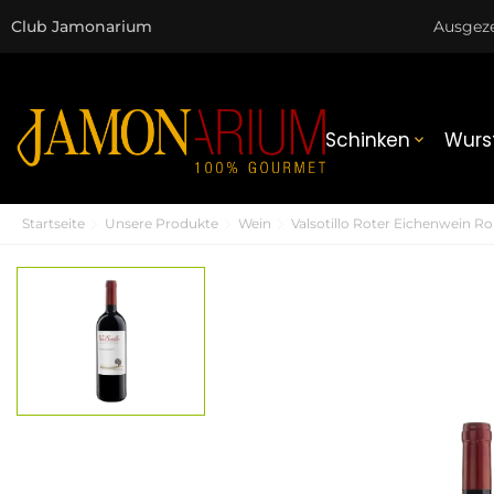
Club Jamonarium
Ausgez
Schinken
Wurs

Startseite
Unsere Produkte
Wein
Valsotillo Roter Eichenwein Ro