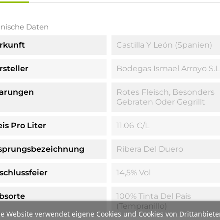
nische Daten
rkunft
Castilla Y León (Spanien)
rsteller
Bodegas Ismael Arroyo S.L
arungen
Rotes Fleisch, Besonders
Gebraten Oder Gegrillt
is Pro Liter
11.06 €/l
sprungsbezeichnung
Ribera Del Duero
schlussfeier
14,5% Vol
bsorte
100% Tinta Del País
(Tempranillo)
e Website verwendet eigene Cookies und Cookies von Drittanbiete