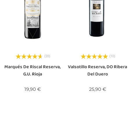
(20)
(10)
Marqués De Riscal Reserva,
Valsotillo Reserva, DO Ribera
G.U. Rioja
Del Duero
Preis
Preis
19,90 €
25,90 €