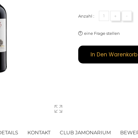
+
-
Anzahl :
eine Frage stellen
In Den Warenkorb
DETAILS
KONTAKT
CLUB JAMONARIUM
BEWE