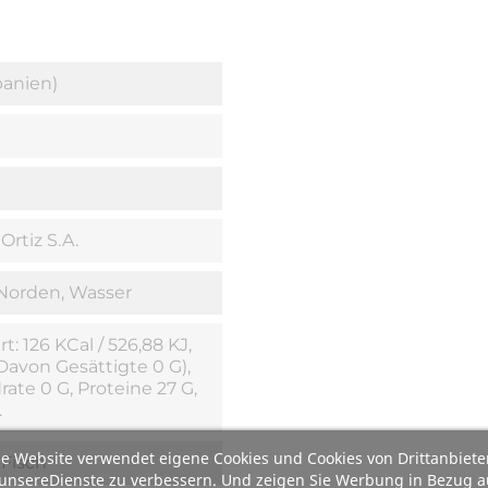
panien)
Ortiz S.A.
Norden, Wasser
: 126 KCal / 526,88 KJ,
(davon Gesättigte 0 G),
ate 0 G, Proteine 27 G,
.
e Website verwendet eigene Cookies und Cookies von Drittanbiete
 Fisch
unsereDienste zu verbessern. Und zeigen Sie Werbung in Bezug a