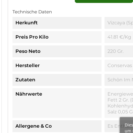
Technische Daten
Herkunft
Vizcaya (S
Preis Pro Kilo
41.81 €/kg
Peso Neto
220 Gr.
Hersteller
Conservas 
Zutaten
Schön Im 
Nährwerte
Energiewert
Fett 2 Gr. 
Kohlenhydr
Salz 0,05 G
Dies
Allergene & Co
Es Enthält
um 