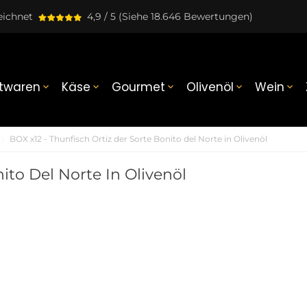
eichnet
4,9 / 5
(Siehe 18.646 Bewertungen)
twaren
Käse
Gourmet
Olivenöl
Wein





BOX x12 - Thunfisch Ortiz der Sorte Bonito del Norte in Olivenöl
ito Del Norte In Olivenöl