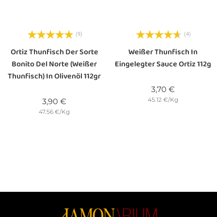
(9)
(4)
Ortiz Thunfisch Der Sorte
Weißer Thunfisch In
Bonito Del Norte (Weißer
Eingelegter Sauce Ortiz 112g
Thunfisch) In Olivenöl 112gr
Preis
3,70 €
45.12 €/Kg
Preis
3,90 €
47.56 €/Kg