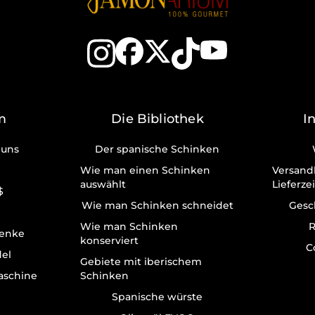
m
Die Bibliothek
I
 uns
Der spanische Schinken
Wie man einen Schinken
Versand
auswählt
Lieferze
$
Wie man Schinken schneidet
Gesc
Wie man Schinken
R
enke
konserviert
C
del
Gebiete mit iberischem
aschine
Schinken
Spanische würste