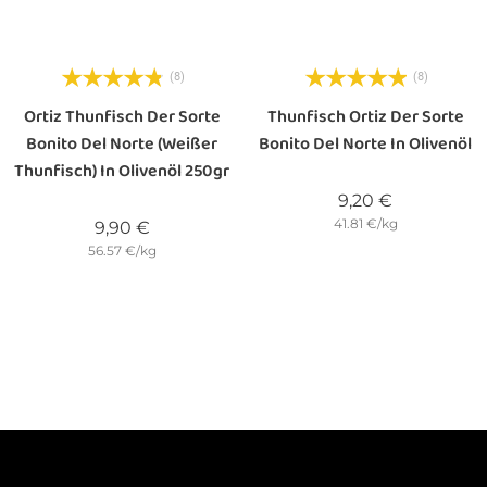
(8)
(8)
Ortiz Thunfisch Der Sorte
Thunfisch Ortiz Der Sorte
Bonito Del Norte (Weißer
Bonito Del Norte In Olivenöl
Thunfisch) In Olivenöl 250gr
Preis
9,20 €
41.81 €/kg
Preis
9,90 €
56.57 €/kg