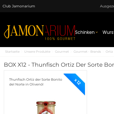
Club Jamonarium
Ausgez
Schinken
Wurs

Startseite
Unsere Produkte
Gourmet
Gourmet - Brands
Ortiz
BOX X12 - Thunfisch Ortiz Der Sorte Bon
Thunfisch Ortiz der Sorte Bonito
x 12
del Norte in Olivenöl