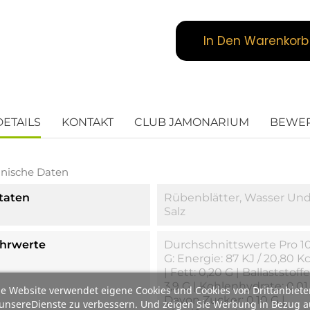
In Den Warenkorb
DETAILS
KONTAKT
CLUB JAMONARIUM
BEWE
nische Daten
taten
Rübenblätter, Wasser Un
Salz
hrwerte
Durchschnittswerte Pro 1
G: Energie: 87 KJ / 20,80 Kc
| Fett: 0,20 G | Ballaststoffe
3,9 G | Kohlenhydrate: 0,01
e Website verwendet eigene Cookies und Cookies von Drittanbiete
Davon Zucker: 0,10 G |
unsereDienste zu verbessern. Und zeigen Sie Werbung in Bezug a