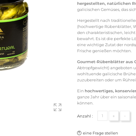
hergestellten, natürlichen 
galicischen Gemüses, das sich
Hergestellt nach traditionel
(hochwertige Rübenblätter, Wa
den charakteristischen, leic
bewahrt. Es ist die perfekte Lö
eine wichtige Zutat der nor
Frische genießen möchten.
Gourmet-Rübenblätter aus 
Abtropfgewicht) angeboten 
wohltuende galicische Brühe
zuzubereiten oder um Rührei
Ein
hochwertiges, konservi
ganze Jahr über ein saisona
können.
+
-
Anzahl :
eine Frage stellen