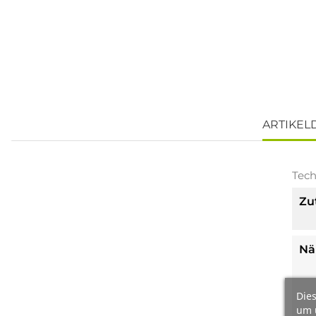
ARTIKEL
Tech
Zu
Nä
Dies
um 