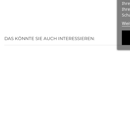
Ihre
Ihre
Scha
Wei
DAS KÖNNTE SIE AUCH INTERESSIEREN: