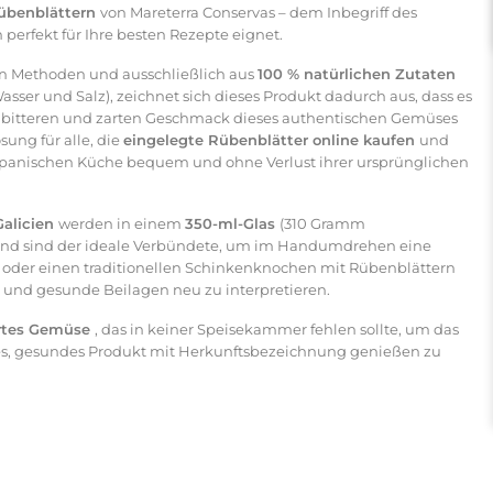
Rübenblättern
von Mareterra Conservas – dem Inbegriff des
 perfekt für Ihre besten Rezepte eignet.
len Methoden und ausschließlich aus
100 % natürlichen Zutaten
sser und Salz), zeichnet sich dieses Produkt dadurch aus, dass es
ht bitteren und zarten Geschmack dieses authentischen Gemüses
sung für alle, die
eingelegte Rübenblätter online kaufen
und
dspanischen Küche bequem und ohne Verlust ihrer ursprünglichen
Galicien
werden in einem
350-ml-Glas
(310 Gramm
und sind der ideale Verbündete, um im Handumdrehen eine
 oder einen traditionellen Schinkenknochen mit Rübenblättern
 und gesunde Beilagen neu zu interpretieren.
ertes Gemüse
, das in keiner Speisekammer fehlen sollte, um das
les, gesundes Produkt mit Herkunftsbezeichnung genießen zu