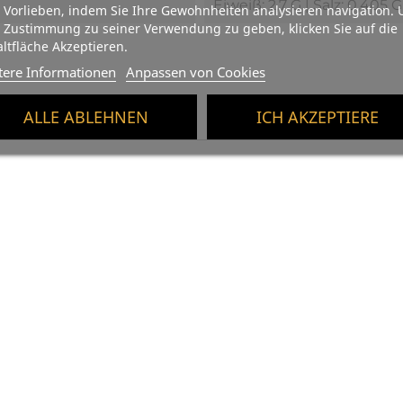
Eiweiß: 2,7 G | Salz: 0,405 G
 Vorlieben, indem Sie Ihre Gewohnheiten analysieren navigation.
 Zustimmung zu seiner Verwendung zu geben, klicken Sie auf die
ltfläche Akzeptieren.
tere Informationen
Anpassen von Cookies
ALLE ABLEHNEN
ICH AKZEPTIERE