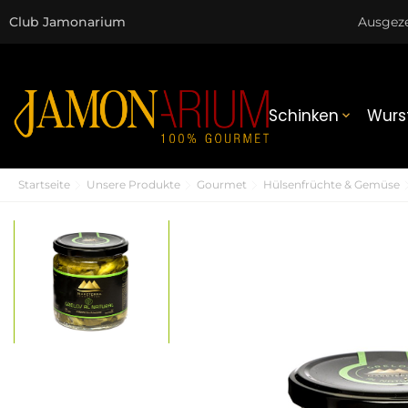
Club Jamonarium
Ausgez
Schinken
Wurs

Startseite
Unsere Produkte
Gourmet
Hülsenfrüchte & Gemüse