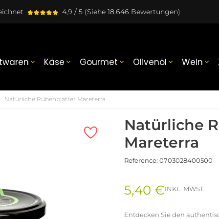
eichnet
4,9 / 5
(Siehe 18.646 Bewertungen)
twaren
Käse
Gourmet
Olivenöl
Wein





Natürliche Rübenblätter Mareterra
Natürliche 
Mareterra
Reference:
0703028400500
5,40 €
INKL. MWST
Entdecken Sie den authentis