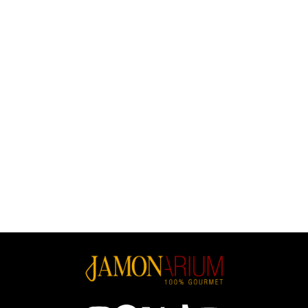
Gefüllte Paprika Mittelmeer-
(3)
Käse Orto Mediterraneo, 314
Gegrillte Artischocken Orto
Ml
Mediterraneo, 314ml.
Preis
8,90 €
Preis
8,50 €
31,49 €/Kg
27,07 €/Kg