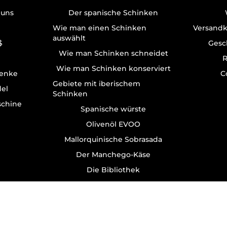
 uns
Der spanische Schinken
Wie man einen Schinken
Versandk
auswählt
$
Gesc
Wie man Schinken schneidet
R
Wie man Schinken konserviert
enke
C
Gebiete mit iberischem
del
Schinken
schine
Spanische würste
Olivenöl EVOO
Mallorquinische Sobrasada
Der Manchego-Käse
Die Bibliothek