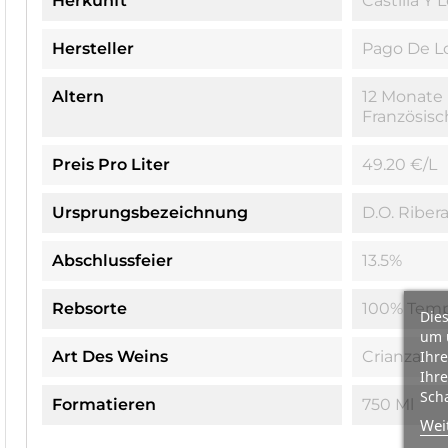
Herkunft
Castilla Y 
Hersteller
Pago De Lo
Altern
12 Monate 
Französisc
Preis Pro Liter
49.20 €/l
Ursprungsbezeichnung
D.O. Riber
Abschlussfeier
13.5%
Rebsorte
100% Temp
Dies
um 
Ihre
Art Des Weins
Crianza
Ihre
Scha
Formatieren
750 Ml
Wei