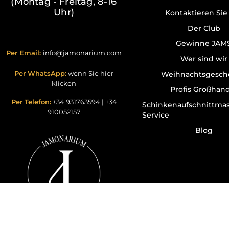
(Montag - Freitag, 8-16
Uhr)
Kontaktieren Sie
Der Club
Gewinne JAM
Per Email:
info@jamonarium.com
Wer sind wir
Per WhatsApp:
wenn Sie hier
Weihnachtsgesch
klicken
Profis Großhan
Per Telefon:
+34 931763594
|
+34
Schinkenaufschnittma
910052157
Service
Blog