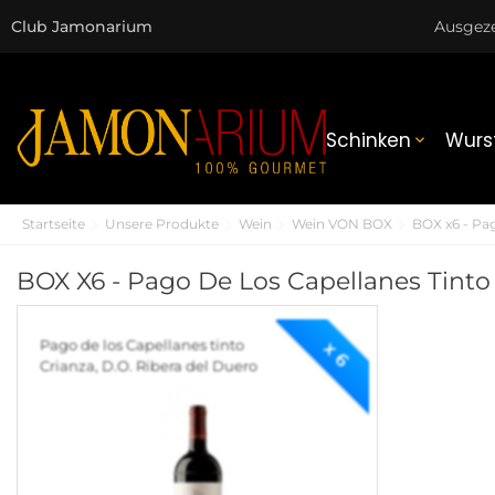
Club Jamonarium
Ausgez
Schinken
Wurs

Startseite
Unsere Produkte
Wein
Wein VON BOX
BOX x6 - Pag
BOX X6 - Pago De Los Capellanes Tinto 
Pago de los Capellanes tinto
x 6
Crianza, D.O. Ribera del Duero