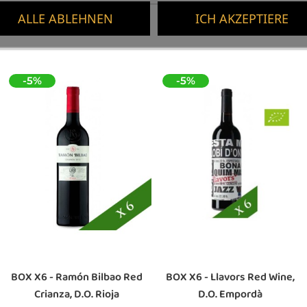
ALLE ABLEHNEN
ICH AKZEPTIERE
-5%
-5%
BOX X6 - Ramón Bilbao Red
BOX X6 - Llavors Red Wine,
Crianza, D.O. Rioja
D.O. Empordà