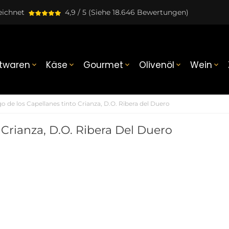
eichnet
4,9 / 5
(Siehe 18.646 Bewertungen)
twaren
Käse
Gourmet
Olivenöl
Wein





o de los Capellanes tinto Crianza, D.O. Ribera del Duero
Crianza, D.O. Ribera Del Duero