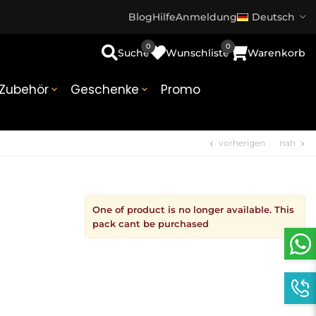
Blog
Hilfe
Anmeldung
Deutsch
0
0
Suche
Wunschliste
Warenkorb
Zubehör
Geschenke
Promo


vorherigen
nah
chevron_left
chevron_right
One of product is no longer available. This
pack cant be purchased