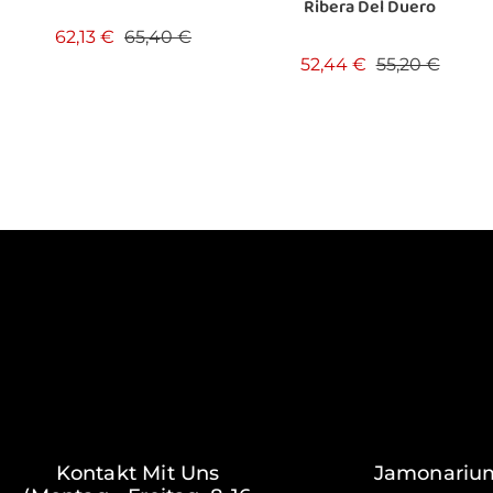
Ribera Del Duero
Verkaufspreis
Preis
62,13 €
65,40 €
Verkaufspreis
Preis
52,44 €
55,20 €
Kontakt Mit Uns
Jamonariu