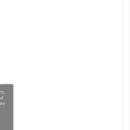
rn,
uf
 Um