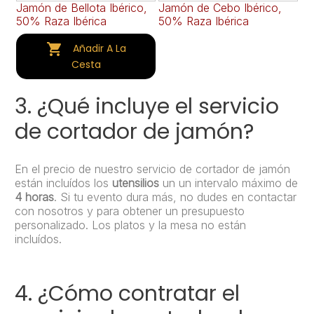
Jamón de Bellota Ibérico,
Jamón de Cebo Ibérico,
Ja
50% Raza Ibérica
50% Raza Ibérica
Se
(e

Añadir A La
Cesta
3. ¿Qué incluye el servicio
de cortador de jamón?
En el precio de nuestro servicio de cortador de jamón
están incluídos los
utensilios
un un intervalo máximo de
4 horas
. Si tu evento dura más, no dudes en contactar
con nosotros y para obtener un presupuesto
personalizado. Los platos y la mesa no están
incluídos.
4. ¿Cómo contratar el