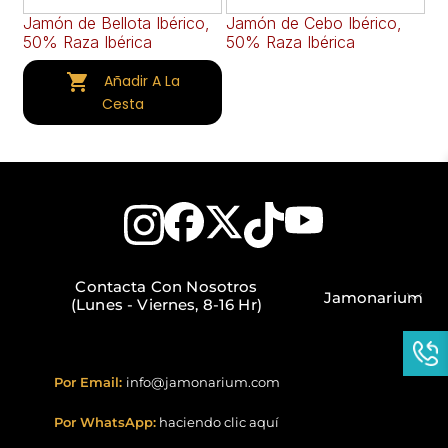
Jamón de Bellota Ibérico,
Jamón de Cebo Ibérico,
Ja
50% Raza Ibérica
50% Raza Ibérica
Se
(e

Añadir A La
Cesta
Contacta Con Nosotros
Jamonarium
(Lunes - Viernes, 8-16 Hr)
Por Email:
info@jamonarium.com
Por WhatsApp:
haciendo clic aquí