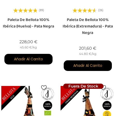
(89)
(26)
Paleta De Bellota 100%
Paleta De Bellota 100%
Ibérica (Huelva) - Pata Negra
Ibérica (Extremadura) - Pata
Negra
Precio
228,00 €
45.60 €/kg
Precio
201,60 €
44.80 €/kg
Añadir Al Carrito
Añadir Al Carrito
Fuera De Stock