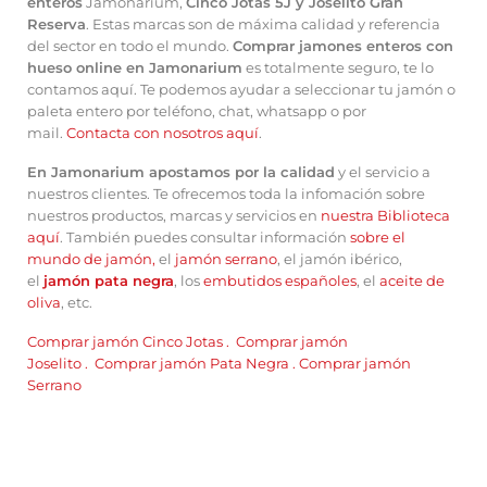
enteros
Jamonarium,
Cinco Jotas 5J y Joselito Gran
Reserva
. Estas marcas son de máxima calidad y referencia
del sector en todo el mundo.
Comprar jamones enteros con
hueso online en Jamonarium
es totalmente seguro, te lo
contamos aquí. Te podemos ayudar a seleccionar tu jamón o
paleta entero por teléfono, chat, whatsapp o por
mail.
Contacta con nosotros aquí
.
En Jamonarium apostamos por la calidad
y el servicio a
nuestros clientes. Te ofrecemos toda la infomación sobre
nuestros productos, marcas y servicios en
nuestra Biblioteca
aquí
. También puedes consultar información
sobre el
mundo de jamón
,
el
jamón serrano
, el jamón ibérico,
el
jamón pata negra
, los
embutidos españoles
, el
aceite de
oliva
, etc.
Comprar jamón Cinco Jotas
.
Comprar jamón
Joselito
.
Comprar jamón Pata Negra
.
Comprar jamón
Serrano