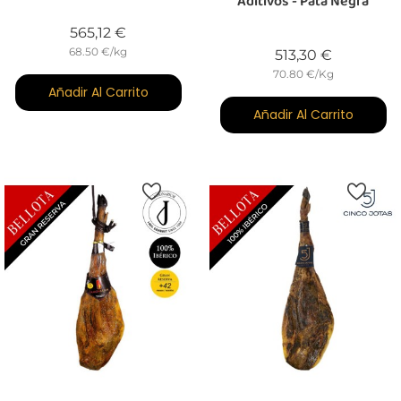
Aditivos - Pata Negra
Precio
565,12 €
68.50 €/kg
Precio
513,30 €
70.80 €/Kg
Añadir Al Carrito
Añadir Al Carrito