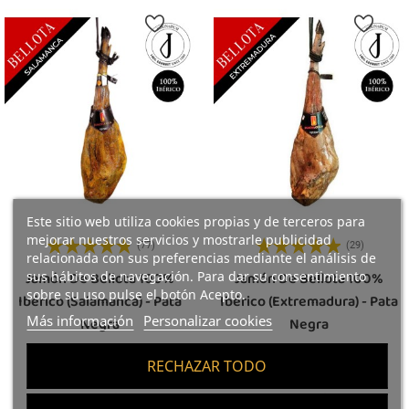
Este sitio web utiliza cookies propias y de terceros para
mejorar nuestros servicios y mostrarle publicidad
(77)
(29)
relacionada con sus preferencias mediante el análisis de
sus hábitos de navegación. Para dar su consentimiento
Jamón De Bellota 100%
Jamón De Bellota 100%
sobre su uso pulse el botón Acepto.
Ibérico (Salamanca) - Pata
Ibérico (Extremadura) - Pata
Más información
Personalizar cookies
Negra
Negra
RECHAZAR TODO
Precio
Precio
478,50 €
513,75 €
63.80 €/kg
68.50 €/kg