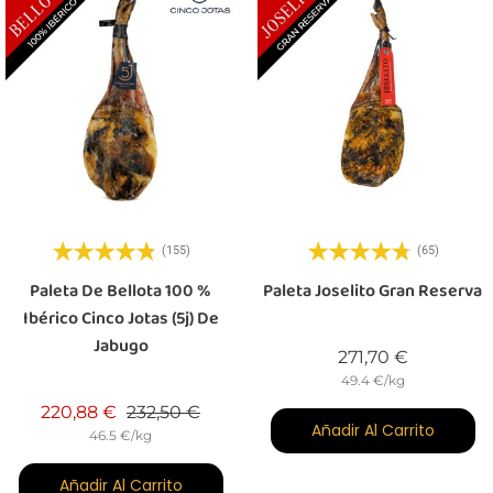
(155)
(65)
Paleta De Bellota 100 %
Paleta Joselito Gran Reserva
Ibérico Cinco Jotas (5j) De
Jabugo
Precio
271,70 €
49.4 €/kg
Precio base
Precio
220,88 €
232,50 €
Añadir Al Carrito
46.5 €/kg
Añadir Al Carrito