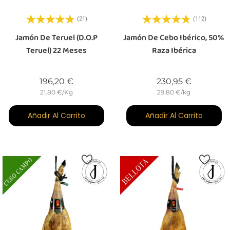
(21)
(112)
Jamón De Teruel (D.O.P
Jamón De Cebo Ibérico, 50%
Teruel) 22 Meses
Raza Ibérica
Precio
Precio
196,20 €
230,95 €
21.80 €/Kg
29.80 €/kg
Añadir Al Carrito
Añadir Al Carrito