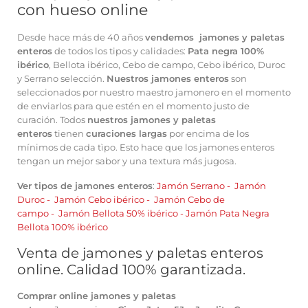
con hueso online
Desde hace más de 40 años
vendemos jamones y paletas
enteros
de todos los tipos y calidades:
Pata negra 100%
ibérico
, Bellota ibérico, Cebo de campo, Cebo ibérico, Duroc
y Serrano selección.
Nuestros jamones enteros
son
seleccionados por nuestro maestro jamonero en el momento
de enviarlos para que estén en el momento justo de
curación. Todos
nuestros jamones y paletas
enteros
tienen
curaciones largas
por encima de los
mínimos de cada tìpo. Esto hace que los jamones enteros
tengan un mejor sabor y una textura más jugosa.
Ver tipos de jamones enteros
:
Jamón Serrano
-
Jamón
Duroc
-
Jamón Cebo ibérico
-
Jamón Cebo de
campo
-
Jamón Bellota 50% ibérico
-
Jamón Pata Negra
Bellota 100% ibérico
Venta de jamones y paletas enteros
online. Calidad 100% garantizada.
Comprar online jamones y paletas