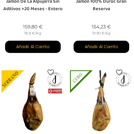
Jamón De La Alpujarra Sin
Jamón 100% Duroc Gran
Aditivos +20 Meses - Entero
Reserva
Precio
Precio
159,80 €
154,23 €
18.8 €/Kg
19.90 €/kg
Añadir Al Carrito
Añadir Al Carrito