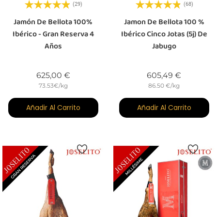
(29)
(68)
Jamón De Bellota 100%
Jamon De Bellota 100 %
Ibérico - Gran Reserva 4
Ibérico Cinco Jotas (5j) De
Años
Jabugo
Precio
Precio
625,00 €
605,49 €
73.53€/kg
86.50 €/kg
Añadir Al Carrito
Añadir Al Carrito