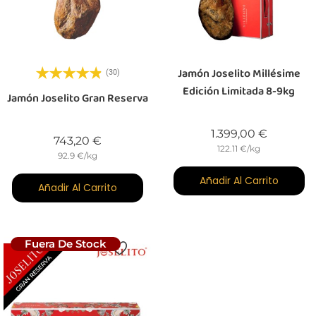
Jamón Joselito Millésime
(30)
Edición Limitada 8-9kg
Jamón Joselito Gran Reserva
Precio
1.399,00 €
Precio
743,20 €
122.11 €/kg
92.9 €/kg
Añadir Al Carrito
Añadir Al Carrito
Fuera De Stock