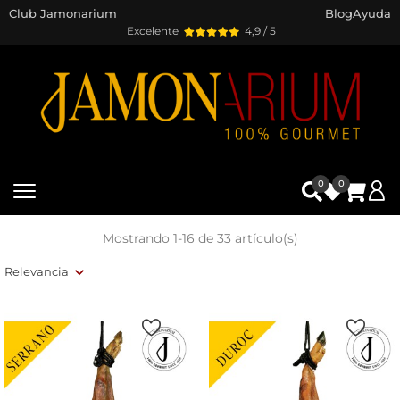
Club Jamonarium
Blog
Ayuda
Excelente
4,9 / 5
0
0
Mostrando 1-16 de 33 artículo(s)
Relevancia