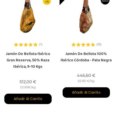
(1)
(53)
Jamón De Bellota Ibérico
Jamón De Bellota 100%
Gran Reserva, 50% Raza
Ibérico Córdoba - Pata Negra
Ibérica, 9-10 Kgs
Precio
446,60 €
63.80 €/kg
Precio
512,00 €
53.89€/kg
Añadir Al Carrito
Añadir Al Carrito