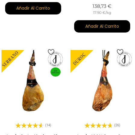
Precio
138,73 €
Añadir Al Carrito
17.90 €/kg
Añadir Al Carrito
(14)
(26)