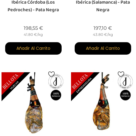
Ibérica Córdoba (Los
Ibérica (Salamanca) - Pata
Pedroches) - Pata Negra
Negra
Precio
Precio
198,55 €
197,10 €
41.80 €/kg
43.80 €/kg
Añadir Al Carrito
Añadir Al Carrito