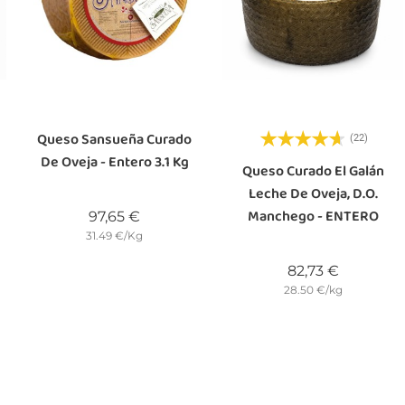
Queso Sansueña Curado
(22)
De Oveja - Entero 3.1 Kg
Queso Curado El Galán
Leche De Oveja, D.O.
Manchego - ENTERO
Precio
97,65 €
31.49 €/Kg
Precio
82,73 €
28.50 €/kg