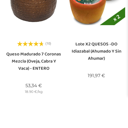
Lote X2 QUESOS -DO
(10)
Idiazabal (ahumado Y Sin
Queso Madurado 7 Coronas
Ahumar)
Mezcla (oveja, Cabra Y
Vaca) - ENTERO
Precio
191,97 €
Precio
53,34 €
18.90 €/kg