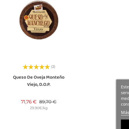
(2)
Queso De Oveja Monteño
Viejo, D.O.P.
Este
serv
medi
Precio base
Precio
71,76 €
89,70 €
cons
29.90€/kg
Más