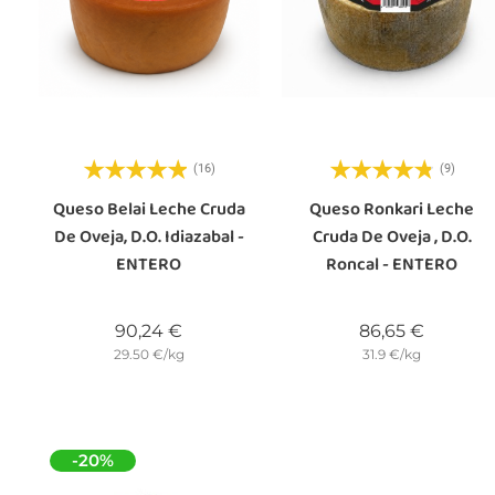
(16)
(9)
Queso Belai Leche Cruda
Queso Ronkari Leche
De Oveja, D.O. Idiazabal -
Cruda De Oveja , D.O.
ENTERO
Roncal - ENTERO
Precio
Precio
90,24 €
86,65 €
29.50 €/kg
31.9 €/kg
-20%