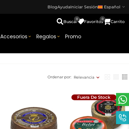
Blog
Ayuda
Iniciar Sesión
Español
0
0
Buscar
Favoritos
Carrito
Accesorios
Regalos
Promo


Ordenar por:
Relevancia
Fuera De Stock