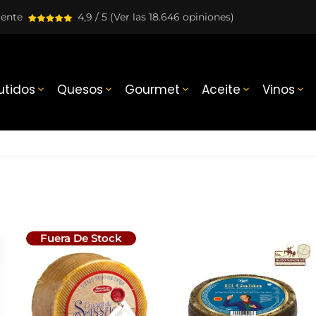
lente
4,9 / 5
(Ver las 18.646 opiniones)
tidos
Quesos
Gourmet
Aceite
Vinos





Fuera De Stock