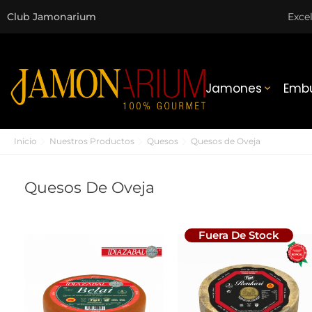
Club Jamonarium
Exce
Jamones
Embu

Inicio
Nuestros Productos
Quesos
Quesos de Oveja
Quesos De Oveja
Fuera De Stock