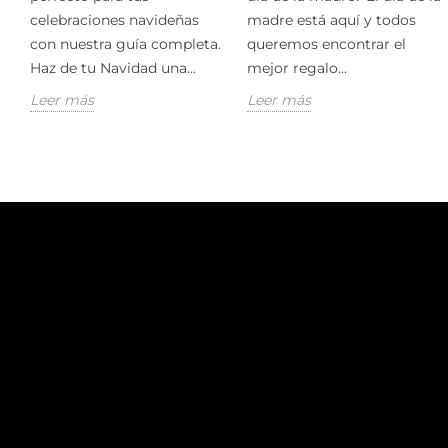
celebraciones navideñas
madre está aquí y todos
con nuestra guía completa.
queremos encontrar el
Haz de tu Navidad una...
mejor regalo...
Leer más
Leer más