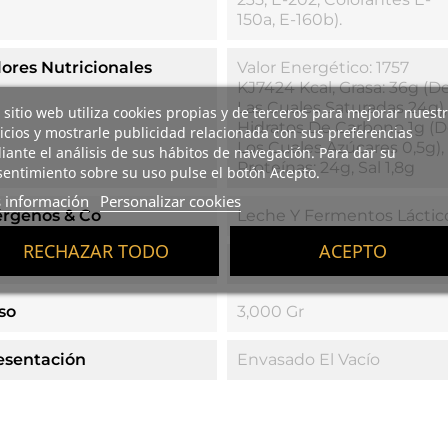
150a, E-160b).
lores Nutricionales
Valor Energético: 1757
KJ7424 Kcal, Grasa: 36g (d
Las Cuales Saturadas 24g),
 sitio web utiliza cookies propias y de terceros para mejorar nuest
Hidratos De Carbono 1g (
icios y mostrarle publicidad relacionada con sus preferencias
Los Cuales Azúcares 0,5g),
ante el análisis de sus hábitos de navegación. Para dar su
Proteínas: 24g, Sal 1,8g
entimiento sobre su uso pulse el botón Acepto.
 información
Personalizar cookies
érgenos & Co
Leche Y Fermentos Láctic
RECHAZAR TODO
ACEPTO
po De Leche
Leche De Oveja
so
3,000 Gr
esentación
Envasado El Vacío