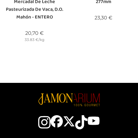
Mercadal De Leche
277mm
Pasteurizada De Vaca, D.O.
Mahón - ENTERO
Precio
23,30 €
Precio
20,70 €
33.83 €/kg