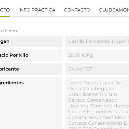
UCTO
INFO PRÁCTICA
CONTACTO
CLUB JAMO
a técnica
igen
Castilla La Mancha (Españ
ecio Por Kilo
28.50 €/kg
bricante
Grupo TGT
gredientes
Leche Pasteurizada De
Oveja Manchega, Sal,
Estabilizante: Cloruro
Cálcico, Conservador:
Lisozima (contiene Huevo)
Cuajo Y Fermentos Láctico
Corteza No Comestible (e
Corteza: Conservadores E-
235, E-202; Colorantes E-