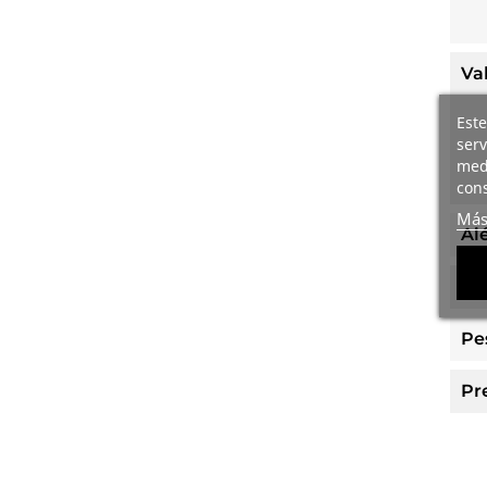
Va
Este
serv
medi
cons
Más
Al
Ti
Pe
Pr