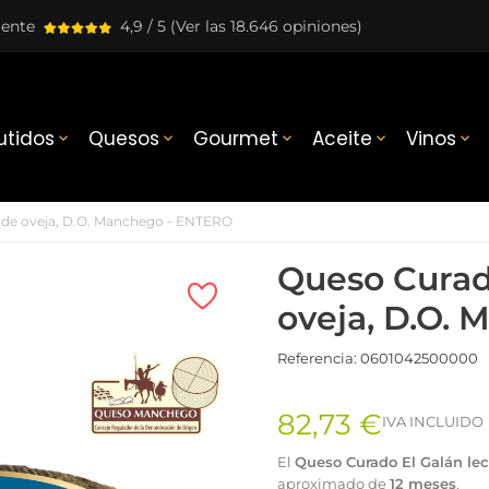
lente
4,9 / 5
(Ver las 18.646 opiniones)
tidos
Quesos
Gourmet
Aceite
Vinos





e de oveja, D.O. Manchego - ENTERO
Queso Curad
oveja, D.O.
Referencia:
0601042500000
82,73 €
IVA INCLUIDO
El
Queso Curado El Galán le
aproximado de
12 meses
.