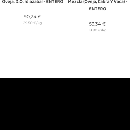
Oveja, D.O. Idiazabal - ENTERO
Mezcla (oveja, Cabra Y Vaca) -
ENTERO
Precio
90,24 €
29.50 €/kg
Precio
53,34 €
18.90 €/kg