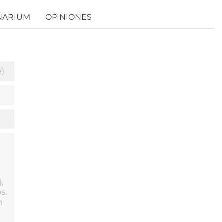
NARIUM
OPINIONES
a)
,
s.
n