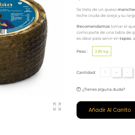
Se trata de un queso
manche
leche cruda de oveja y su lar
Recomendamos
tomar el que
como parte de una tabla de q
es ideal para servir en
tapas
,
Peso :
2.85 kg
+
-
Cantidad:
¿Tienes alguna duda?
Añadir Al Carrito