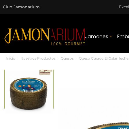
Club Jamonarium
Exce
Jamones
Embu

Inicio
Nuestros Productos
Quesos
Queso Curado El Galán lech