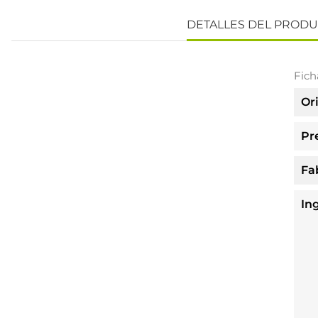
DETALLES DEL PROD
Fich
Or
Pr
Fa
In