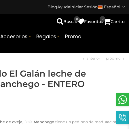
Blog
Ayuda
Iniciar Sesión
Español
0
0
Buscar
Favoritos
Carrito
Accesorios
Regalos
Promo


anterior
próximo
chevron_left
chevron_right
o El Galán leche de
 Manchego - ENTERO
che de oveja, D.O. Manchego
tiene un pediodo de maduración