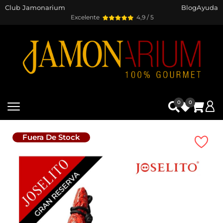
Club Jamonarium
Blog
Ayuda
Excelente
4,9 / 5
0
0
Fuera De Stock