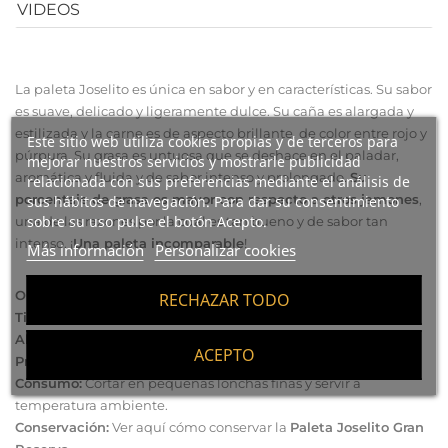
VIDEOS
La paleta Joselito es única en sabor y en características. Su sabor
es suave, delicado y ligeramente dulce. Su caña es alargada y
estilizada y la carne es de aspecto brillante, de color entre rojo y
Este sitio web utiliza cookies propias y de terceros para
púrpura. Su grasa es untuosa que se deshace en el paladar,
mejorar nuestros servicios y mostrarle publicidad
aromática y fluida y de sabor intenso y prolongado.
Su
relacionada con sus preferencias mediante el análisis de
porcentaje de grasa es mayor con respecto a otros jamones
,
sus hábitos de navegación. Para dar su consentimiento
sobre su uso pulse el botón Acepto.
una de las razones por la cual es tan bueno y de sabor tan
intenso. ¡
Una paleta incomparable
!
Más información
Personalizar cookies
Origen:
Salamanca
RECHAZAR TODO
Tiempo de curación:
+24 meses
Alimentación:
frutos y pastos
ACEPTO
Productor:
Carnicas Joselito S.L.
Consumo:
Cortar en pequeñas lonchas finas y servir a
temperatura ambiente.
Conservación:
Ver aquí cómo conservar
la
Paleta Joselito Gran