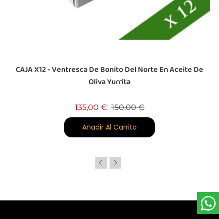
-
CAJA X12 - Ventresca De Bonito Del Norte En Aceite De
Oliva Yurrita
Precio base
Precio
135,00 €
150,00 €
Añadir Al Carrito