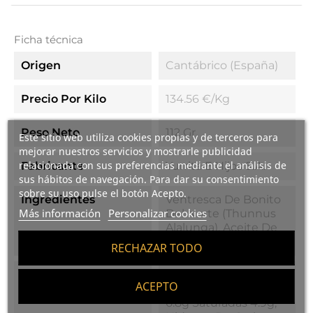
Ficha técnica
Origen
Cantábrico (España)
Precio Por Kilo
134.56 €/kg
Peso Neto
112 Gr.
Este sitio web utiliza cookies propias y de terceros para
mejorar nuestros servicios y mostrarle publicidad
relacionada con sus preferencias mediante el análisis de
Fabricante
Yurrita E Hijos S.A.
sus hábitos de navegación. Para dar su consentimiento
sobre su uso pulse el botón Acepto.
Ingredientes
Ventresca De Bonito
Más información
Personalizar cookies
Del Norte (Thunnus
Alalunga), Aceite De
Oliva Y Sal
RECHAZAR TODO
Valores Nutricionales
Valor Energético
ACEPTO
742Kj/177kcal; Grasas
6.8g Saturadas 4.9g;