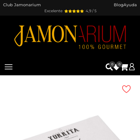
Club Jamonarium
Blog
Ayuda
Excelente
4,9 / 5
0
0