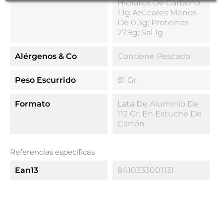
Hidratos De Carbono
1.1g Azúcares Menos
De 0.3g; Proteínas
27.9g; Sal 1g
Alérgenos & Co
Contiene Pescado
Peso Escurrido
81 Gr.
Formato
Lata De Aluminio De
112 Gr. En Estuche De
Cartón
Referencias específicas
Ean13
8410333001131