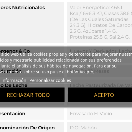
lores Nutricionales
Valor Energético: 465.1
Kcal/1696.3 KJ, Grasas 38.6 
(de Las Cuales Saturadas
24.3 G), Hidratos De Carbo
2.5 G, Azúcares 1.4 G,
Proteínas 25.8 G, Sal 2.4 G.
érgenos & Co
Huevos Y Derivados, Lech
 sitio web utiliza cookies propias y de terceros para mejorar nuest
Derivados
icios y mostrarle publicidad relacionada con sus preferencias
ante el análisis de sus hábitos de navegación. Para dar su
duración
Más De 12 Meses
entimiento sobre su uso pulse el botón Acepto.
 información
Personalizar cookies
po De Leche
Leche Pasteurizada De Va
RECHAZAR TODO
ACEPTO
so
600 G
esentación
Envasado El Vacío
nominación De Origen
D.O. Mahón