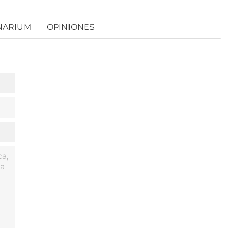
NARIUM
OPINIONES
a,
ma