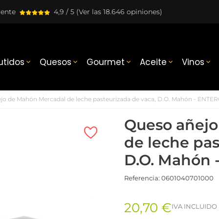
lente
4,9 / 5
(Ver las 18.646 opiniones)
tidos
Quesos
Gourmet
Aceite
Vinos





jo de Mahón Mercadal de leche pasteurizada de vaca, D.O. Mahón - ENTE
Queso añejo
de leche pas
D.O. Mahón 
Referencia:
0601040701000
20,70 €
IVA INCLUIDO