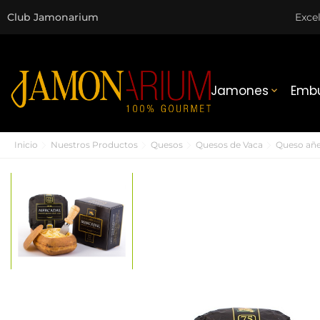
Club Jamonarium
Exce
Jamones
Embu

Inicio
Nuestros Productos
Quesos
Quesos de Vaca
Queso añe