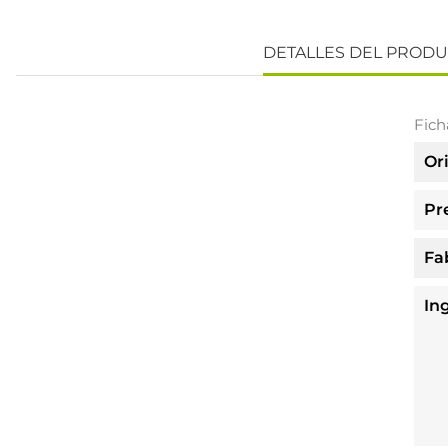
DETALLES DEL PROD
Fich
Or
Pr
Fa
In