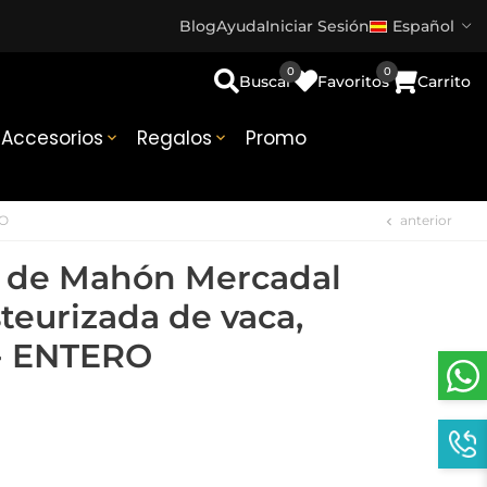
Blog
Ayuda
Iniciar Sesión
Español
0
0
Buscar
Favoritos
Carrito
Accesorios
Regalos
Promo


RO
anterior
chevron_left
 de Mahón Mercadal
teurizada de vaca,
- ENTERO