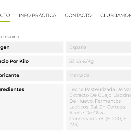
UCTO
INFO PRÁCTICA
CONTACTO
CLUB JAMO
a técnica
igen
España
ecio Por Kilo
33.83 €/kg
bricante
Mercadal
gredientes
Leche Pasteurizada De Vac
Extracto De Cuajo, Lisozi
De Huevo, Fermentos
Lacticos, Sal. En Corteza:
Aceite De Oliva,
Conservadores (E-200, E-
235).