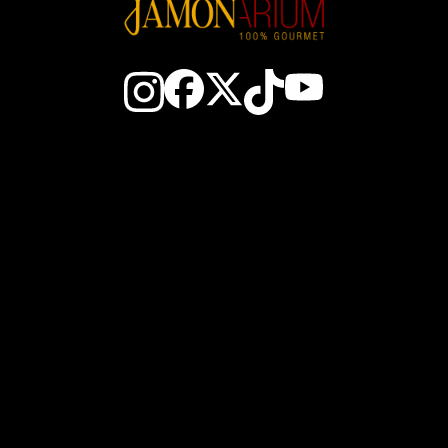
Contacto
Todo sobre el jamón
El Club
Cómo elegir un jamó
Gana JAM$
Cómo cortar jamón
Nosotros
Conservación del jamó
Cestas de Navidad
Zonas del jamón ibéric
enta al por mayor
Embutidos españoles
vicio Cortador Jamón
El aceite de Oliva AOV
Blog
Sobrasada de Mallorc