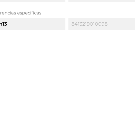
rencias específicas
n13
8413219010098