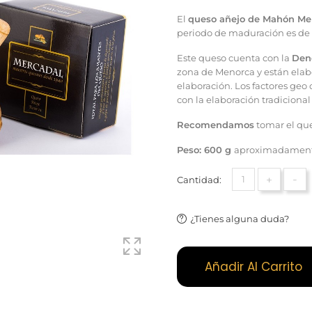
El
queso añejo de Mahón Me
periodo de maduración es de
Este queso cuenta con la
Den
zona de Menorca y están elab
elaboración. Los factores geo
con la elaboración tradicional
Recomendamos
tomar el que
Peso: 600 g
aproximadamen
+
-
Cantidad:
¿Tienes alguna duda?
Añadir Al Carrito