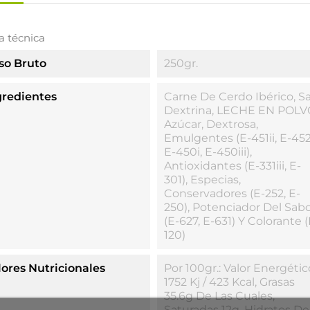
a técnica
so Bruto
250gr.
gredientes
Carne De Cerdo Ibérico, Sa
Dextrina, LECHE EN POLV
Azúcar, Dextrosa,
Emulgentes (E-451ii, E-452
E-450i, E-450iii),
Antioxidantes (E-331iii, E-
301), Especias,
Conservadores (E-252, E-
250), Potenciador Del Sab
(E-627, E-631) Y Colorante (
120)
lores Nutricionales
Por 100gr.: Valor Energétic
1752 Kj / 423 Kcal, Grasas
35.6g De Las Cuales,
Saturadas 12g, Hidratos De