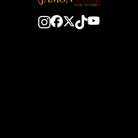
Contacto
Todo sobre el jamón
El Club
Cómo elegir un jamó
Gana JAM$
Cómo cortar jamón
Nosotros
Conservación del jamó
Cestas de Navidad
Zonas del jamón ibéric
enta al por mayor
Embutidos españoles
vicio Cortador Jamón
El aceite de Oliva AOV
Blog
Sobrasada de Mallorc