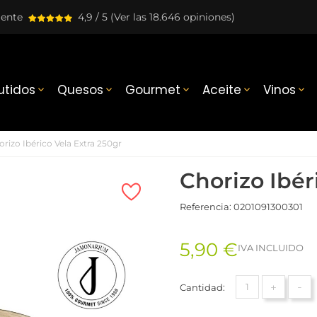
lente
4,9 / 5
(Ver las 18.646 opiniones)
tidos
Quesos
Gourmet
Aceite
Vinos





rizo Ibérico Vela Extra 250gr
Chorizo Ibér
Referencia:
0201091300301
5,90 €
IVA INCLUIDO
+
-
Cantidad: