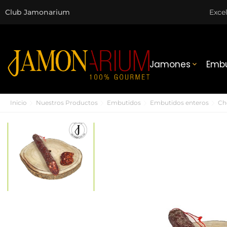
Club Jamonarium
Exce
Jamones
Embu

Inicio
Nuestros Productos
Embutidos
Embutidos enteros
Cho