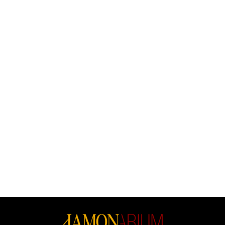
(49)
(60)
Lomo De Bellota Ibérico, 50%
Lomo De Bellota Ibérico, 50%
Raza Ibérica - Entero
Raza Ibérica - Trozo
Precio
Precio
75,50 €
25,16 €
62.9 €/kg
62.90 €/kg