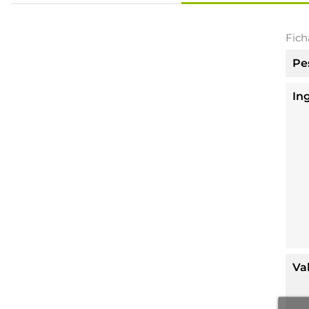
Fich
Pe
In
Va