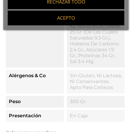
Pimienta Negra, Trufa
RECHAZAR TODO
Negra Y Tripa Natural.
ACEPTO
Valores Nutricionales
Valor Energético: 1521
Kj/ 363.52 KCal, Grasas
25 Gr. (de Las Cuales
Saturadas 9.3 Gr.),
Hidratos De Carbono
2.4 Gr., Azúcares 1.9
Gr., Proteínas 34 Gr.,
Sal 3.4 Mg.
Alérgenos & Co
Sin Gluten, Ni Lactosa,
Ni Conservantes.
Apto Para Celíacos
Peso
300 Gr.
Presentación
En Caja