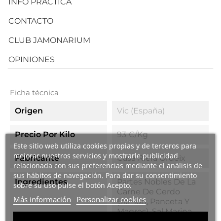
INFO PRÁCTICA
CONTACTO
CLUB JAMONARIUM
OPINIONES
Ficha técnica
Origen
Vic (España)
Precio Por Kilo
93 €/kg
Este sitio web utiliza cookies propias y de terceros para
mejorar nuestros servicios y mostrarle publicidad
Fabricante
Casa Riera Ordeix
relacionada con sus preferencias mediante el análisis de
sus hábitos de navegación. Para dar su consentimiento
Ingredientes
Partes Nobles De La
sobre su uso pulse el botón Acepto.
Carne De Cerdo
Más información
Personalizar cookies
(jamón, Panceta Y
Magros), Sal Marina,