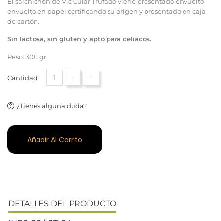
El salchichón de Vic Cular Trufado viene presentado envuelto
envuelto en papel certificando su origen y presentado en caja
de cartón.
Sin lactosa, sin gluten y apto para celíacos.
Peso: 300 gr.
+
-
Cantidad:
¿Tienes alguna duda?
Añadir Al Carrito
DETALLES DEL PRODUCTO