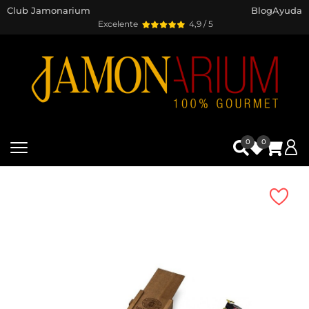
Club Jamonarium
Blog
Ayuda
Excelente
4,9 / 5
0
0