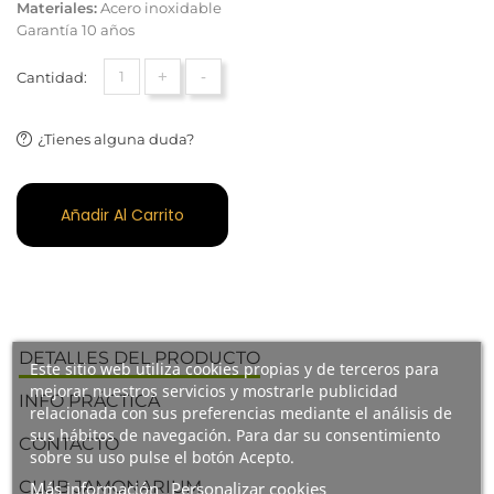
Materiales:
Acero inoxidable
Garantía 10 años
+
-
Cantidad:
¿Tienes alguna duda?
Añadir Al Carrito
DETALLES DEL PRODUCTO
Este sitio web utiliza cookies propias y de terceros para
mejorar nuestros servicios y mostrarle publicidad
INFO PRÁCTICA
relacionada con sus preferencias mediante el análisis de
sus hábitos de navegación. Para dar su consentimiento
CONTACTO
sobre su uso pulse el botón Acepto.
CLUB JAMONARIUM
Más información
Personalizar cookies