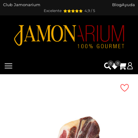
Club Jamonarium
Blog
Ayuda
Excelente
4,9 / 5
0
0