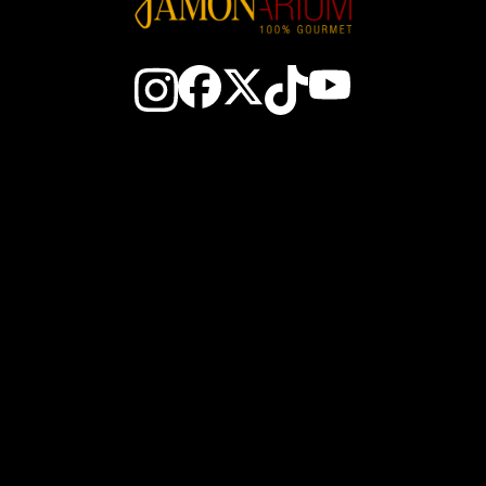
Contacto
Todo sobre el jamón
El Club
Cómo elegir un jamó
Gana JAM$
Cómo cortar jamón
Nosotros
Conservación del jamó
Cestas de Navidad
Zonas del jamón ibéric
enta al por mayor
Embutidos españoles
vicio Cortador Jamón
El aceite de Oliva AOV
Blog
Sobrasada de Mallorc