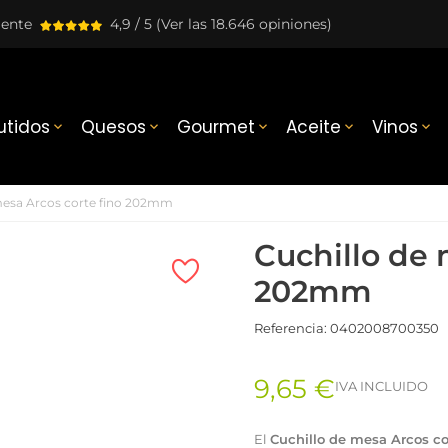
lente
4,9 / 5
(Ver las 18.646 opiniones)
tidos
Quesos
Gourmet
Aceite
Vinos





mesa Arcos corte fino 202mm
Cuchillo de 
202mm
Referencia:
0402008700350
9,65 €
IVA INCLUIDO
El
Cuchillo de mesa Arcos c