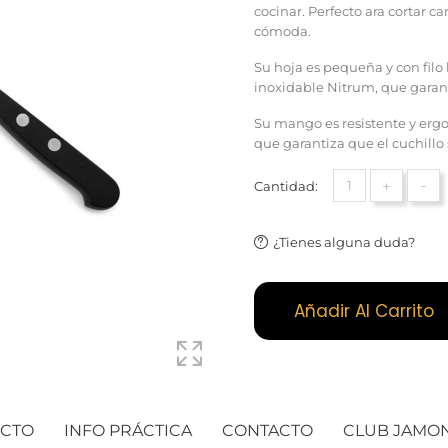
cocinar. Perfecto ara cortar c
cómoda.
Su hoja es pequeña y con filo 
inoxidable Nitrum, que garant
Su mango es resistente y erg
que garantiza que el cuchillo
+
-
Cantidad:
¿Tienes alguna duda?
Añadir Al Carrito
UCTO
INFO PRÁCTICA
CONTACTO
CLUB JAMO