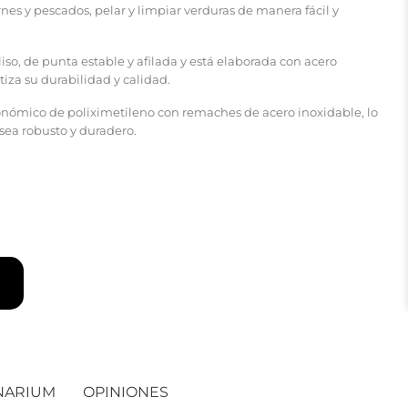
arnes y pescados, pelar y limpiar verduras de manera fácil y
liso, de punta estable y afilada y está elaborada con acero
iza su durabilidad y calidad.
onómico de poliximetileno con remaches de acero inoxidable, lo
 sea robusto y duradero.
NARIUM
OPINIONES