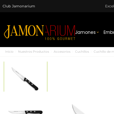
Club Jamonarium
Exce
Jamones
Embu

Inicio
Nuestros Productos
Accesorios
Cuchillos
Cuchillo de 