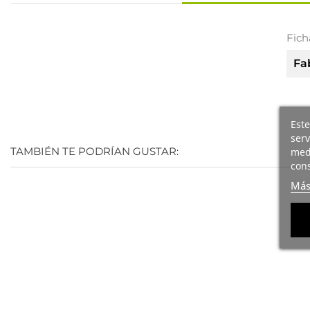
Fich
Fa
Este
serv
TAMBIÉN TE PODRÍAN GUSTAR:
medi
cons
Más