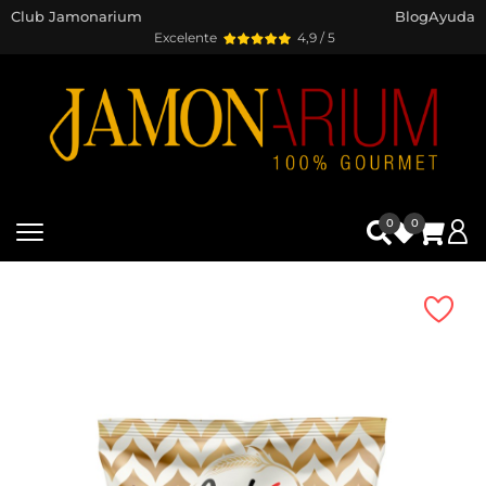
Club Jamonarium
Blog
Ayuda
Excelente
4,9 / 5
0
0