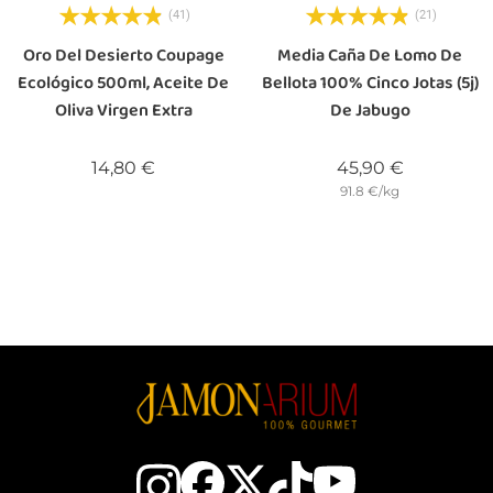
(41)
(21)
Oro Del Desierto Coupage
Media Caña De Lomo De
Ecológico 500ml, Aceite De
Bellota 100% Cinco Jotas (5j)
Oliva Virgen Extra
De Jabugo
Precio
Precio
14,80 €
45,90 €
91.8 €/kg