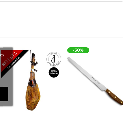
-30%
ros