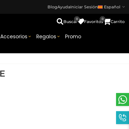
Blog
Ayuda
Iniciar Sesión
Español
0
0
Buscar
Favoritos
Carrito
Accesorios
Regalos
Promo


E