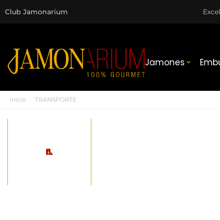
Club Jamonarium
Exce
Jamones
Embu

Inicio
TRANSPORTE