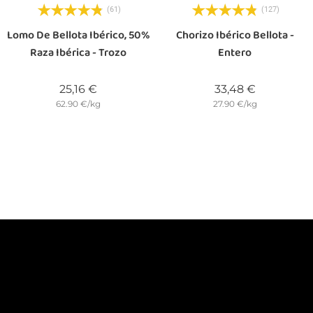
(61)
(127)
Lomo De Bellota Ibérico, 50%
Chorizo Ibérico Bellota -
Raza Ibérica - Trozo
Entero
Precio
Precio
25,16 €
33,48 €
62.90 €/kg
27.90 €/kg