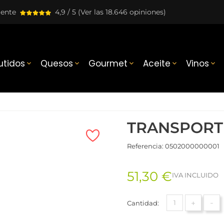
lente
4,9 / 5
(Ver las 18.646 opiniones)
tidos
Quesos
Gourmet
Aceite
Vinos





TRANSPORT
Referencia:
0502000000001
51,30 €
IVA INCLUIDO
+
-
Cantidad: