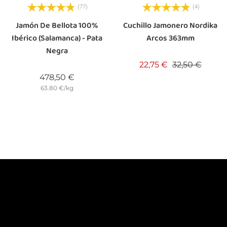
(77)
(4)
Jamón De Bellota 100%
Cuchillo Jamonero Nordika
Ibérico (Salamanca) - Pata
Arcos 363mm
Negra
Precio base
Precio
22,75 €
32,50 €
Precio
478,50 €
63.80 €/kg