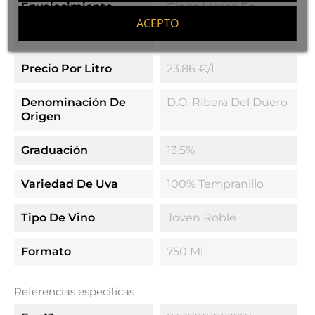
Envejecimiento
Cinco Meses En
Barricas De Roble
ACEPTO
Francés
Precio Por Litro
23.86 €/l
Denominación De
D.O. Ribera Del Duero
Origen
Graduación
13.5%
Variedad De Uva
100% Tempranillo
Tipo De Vino
Joven Roble
Formato
750 Ml
Referencias específicas