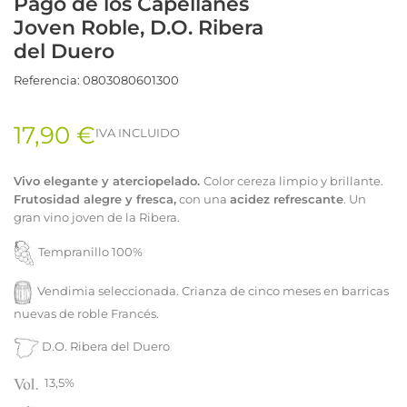
Pago de los Capellanes
Joven Roble, D.O. Ribera
del Duero
Referencia:
0803080601300
17,90 €
IVA INCLUIDO
Vivo elegante y aterciopelado.
Color cereza limpio y brillante.
Frutosidad alegre y fresca,
con una
acidez refrescante
. Un
gran vino joven de la Ribera.
Tempranillo 100%
Vendimia seleccionada. Crianza de cinco meses en barricas
nuevas de roble Francés.
D.O. Ribera del Duero
13,5%