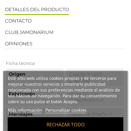
DETALLES DEL PRODUCTO
CONTACTO
CLUB JAMONARIUM
OPINIONES
Ficha técnica
Origen
Castilla Y León
Este sitio web utiliza cookies propias y de terceros para
(España)
mejorar nuestros servicios y mostrarle publicidad
relacionada con sus preferencias mediante el análisis de
Fabricante
Pago De Los
sus hábitos de navegación. Para dar su consentimiento
Capellanes S.A.
sobre su uso pulse el botón Acepto.
Más información
Personalizar cookies
Maridajes
Tapas De Diseño Y
Cocina Fusión.
RECHAZAR TODO