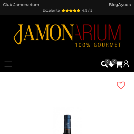
Club Jamonarium
Blog
Ayuda
Excelente
4,9 / 5
0
0