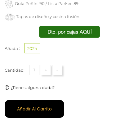
Guía Peñín: 90 / Lista Parker: 89
Tapas de diseño y cocina fusión.
Añada :
2024
+
-
Cantidad:
¿Tienes alguna duda?
Añadir Al Carrito