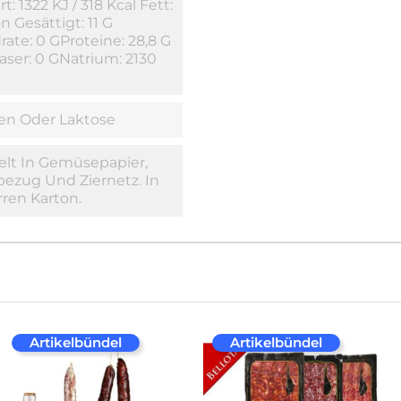
: 1322 KJ / 318 Kcal Fett:
n Gesättigt: 11 G
ate: 0 GProteine: 28,8 G
ser: 0 GNatrium: 2130
en Oder Laktose
elt In Gemüsepapier,
ezug Und Ziernetz. In
ren Karton.
Artikelbündel
Artikelbündel