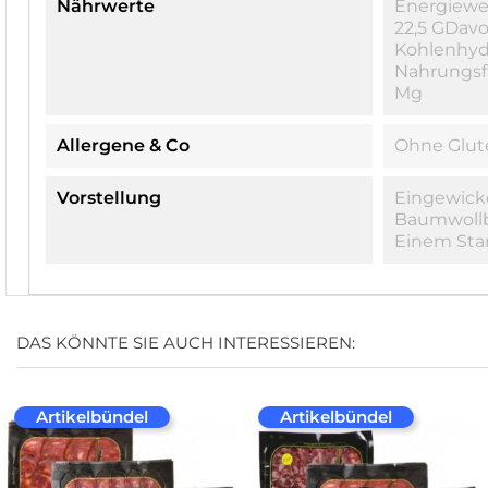
Nährwerte
Energiewert
22,5 GDavo
Kohlenhydr
Nahrungsfa
Mg
Allergene & Co
Ohne Glut
Vorstellung
Eingewick
Baumwollb
Einem Star
DAS KÖNNTE SIE AUCH INTERESSIEREN:
Artikelbündel
Artikelbündel