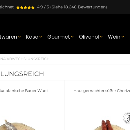
eichnet
4,9 / 5
(Siehe 18.646 Bewertungen)
twaren
Käse
Gourmet
Olivenöl
Wein





RRANA ABWECHSLUNGSREICH
SLUNGSREICH
 katalanische Bauer Wurst
Hausgemachter süßer Choriz