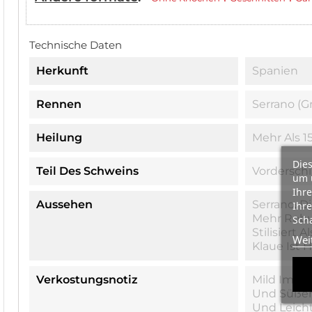
Technische Daten
Herkunft
Spanien
Rennen
Serrano (G
Heilung
Mehr Als 1
Dies
Teil Des Schweins
Vorderschi
um 
Ihre
Aussehen
Serrano: D
Ihre
Mehr Robu
Scha
Stilisiert 
Wei
Klaue Ist 
Verkostungsnotiz
Mild Im Ge
Und Süße
Und Leicht