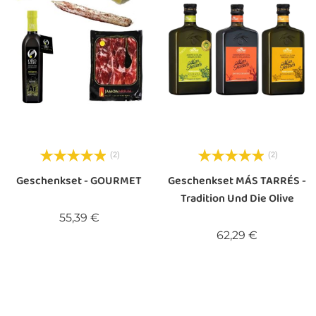
(2)
(2)
Geschenkset - GOURMET
Geschenkset MÁS TARRÉS -
Tradition Und Die Olive
Preis
55,39 €
Preis
62,29 €