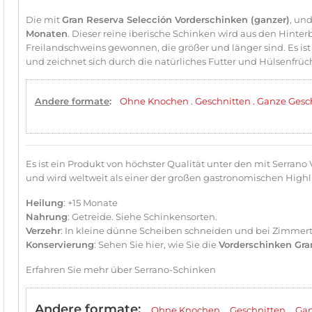
Die mit
Gran Reserva Selección Vorderschinken (ganzer)
, un
Monaten
. Dieser reine iberische Schinken wird aus den Hinter
Freilandschweins gewonnen, die größer und länger sind. Es ist 
und zeichnet sich durch die natürliches Futter und Hülsenfrüc
Andere formate
:
Ohne Knochen
.
Geschnitten
.
Ganze Gesc
Es ist ein Produkt von höchster Qualität unter den mit Serran
und wird weltweit als einer der großen gastronomischen Highl
Heilung
: +15 Monate
Nahrung
: Getreide.
Siehe Schinkensorten
.
Verzehr
: In kleine dünne Scheiben schneiden und bei Zimmert
Konservierung
:
Sehen Sie hier
, wie Sie die
Vorderschinken Gra
Erfahren Sie mehr über Serrano-Schinken
Andere formate
:
.
.
Ohne Knochen
Geschnitten
Gan