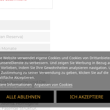
ran Reserva)
5 Monate
e Website verwendet eigene Cookies und Cookies von Drittanbiete
nken - Vorderer Fuß
unsereDienste zu verbessern. Und zeigen Sie Werbung in Bezug a
 Vorlieben, indem Sie Ihre Gewohnheiten analysieren navigation.
ie Form Des Stückes Ist
 Zustimmung zu seiner Verwendung zu geben, klicken Sie auf die
st Und Weniger
ltfläche Akzeptieren.
Als Der Iberische Und Die
tere Informationen
Anpassen von Cookies
Helbraun Gefärbt.
ALLE ABLEHNEN
ICH AKZEPTIERE
schmack, Leicht Salzig
r Aroma. Homogene
 Faserige Struktur,