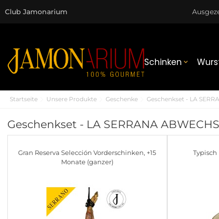
Club Jamonarium
Ausgez
Schinken
Wurs

Startseite
Unsere Produkte
Geschenke
Geschenkset - LA SE
Geschenkset - LA SERRANA ABWECH
Gran Reserva Selección Vorderschinken, +15
Typisch
Monate (ganzer)