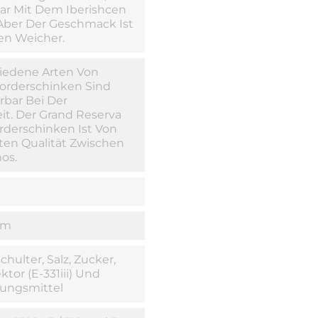
ar Mit Dem Iberishcen
Aber Der Geschmack Ist
en Weicher.
hiedene Arten Von
eorderschinken Sind
erbar Bei Der
it. Der Grand Reserva
rderschinken Ist Von
ten Qualität Zwischen
os.
um
hulter, Salz, Zucker,
ktor (E-331iii) Und
rungsmittel