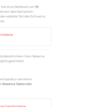
d hat eine Reifezeit von
15
beinen des iberischen
der edelste Teil des Schweins
hte.
hnittene
o Vorderschinken Gran Reserva
ights geschätzt.
emperatur servieren.
n Reserva Selección
.
ze Geschnittene