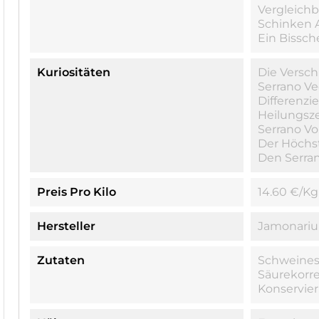
Vergleichb
Schinken 
Ein Bissch
Kuriositäten
Die Versc
Serrano V
Differenzi
Heilungsze
Serrano Vo
Der Höchs
Den Serran
Preis Pro Kilo
14.60 €/kg
Hersteller
Jamonari
Zutaten
Schweinesc
Säurekorre
Konservie