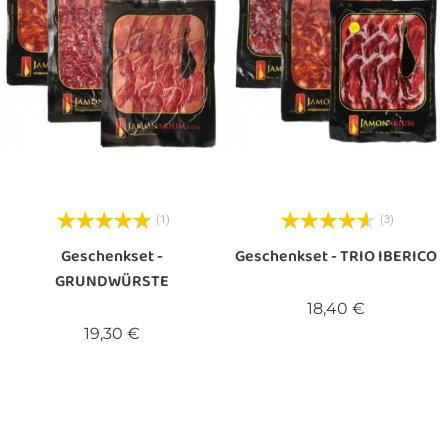
(1)
(3)
Geschenkset -
Geschenkset - TRIO IBERICO
GRUNDWÜRSTE
Preis
18,40 €
Preis
19,30 €